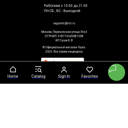
Работаем с 10:00 до 21:00
ПН-СБ , ВС - Выходной
vagcentr@list.ru
Москва, Перекопская улица 34к3
ОГРНИП: 318774600081038
ИП Гусев К.В
© Официальный магазин Teyes
2026. Все права защищены
Home
Home
Catalog
Catalog
Sign In
Sign In
Favorites
Favorites
Cart
Cart