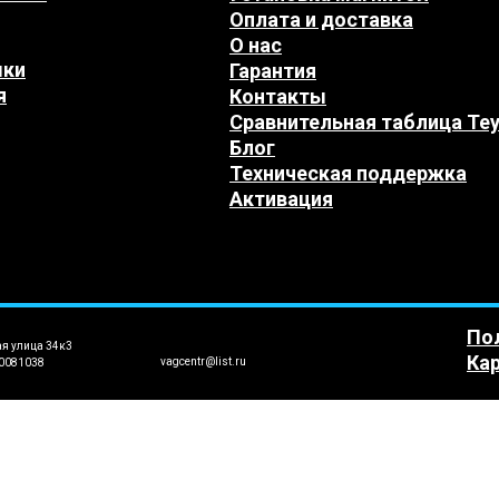
Оплата и доставка
О нас
мки
Гарантия
я
Контакты
Сравнительная таблица Te
Блог
Техническая поддержка
Активация
По
ая улица 34к3
Кар
vagcentr@list.ru
0081038