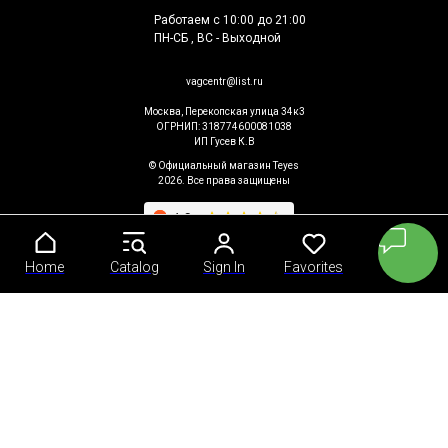
Работаем с 10:00 до 21:00
ПН-СБ , ВС - Выходной
vagcentr@list.ru
Москва, Перекопская улица 34к3
ОГРНИП: 318774600081038
ИП Гусев К.В
© Официальный магазин Teyes
2026. Все права защищены
Home
Home
Catalog
Catalog
Sign In
Sign In
Favorites
Favorites
Cart
Cart