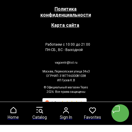
Политика
конфиденциальности
Карта сайта
Работаем с 10:00 до 21:00
ПН-СБ , ВС - Выходной
vagcentr@list.ru
Москва, Перекопская улица 34к3
ОГРНИП: 318774600081038
ИП Гусев К.В
© Официальный магазин Teyes
2026. Все права защищены
Home
Home
Catalog
Catalog
Sign In
Sign In
Favorites
Favorites
Cart
Cart