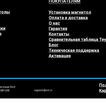
ПОКУПАТЕЛЯМ
толы
Установка магнитол
Оплата и доставка
О нас
мки
Гарантия
я
Контакты
Сравнительная таблица Te
Блог
Техническая поддержка
Активация
По
ая улица 34к3
Кар
vagcentr@list.ru
0081038