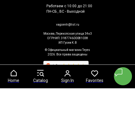
Работаем с 10:00 до 21:00
ПН-СБ , ВС - Выходной
vagcentr@list.ru
Москва, Перекопская улица 34к3
ОГРНИП: 318774600081038
ИП Гусев К.В
© Официальный магазин Teyes
2026. Все права защищены
Home
Home
Catalog
Catalog
Sign In
Sign In
Favorites
Favorites
Cart
Cart