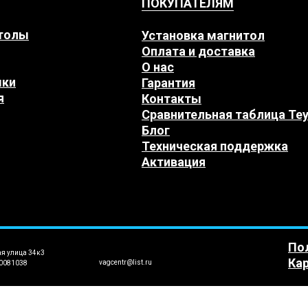
ПОКУПАТЕЛЯМ
толы
Установка магнитол
Оплата и доставка
О нас
мки
Гарантия
я
Контакты
Сравнительная таблица Te
Блог
Техническая поддержка
Активация
По
ая улица 34к3
Кар
vagcentr@list.ru
0081038