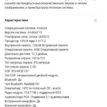
сможете наслаждаться высококачественным звуком и четким
изображением, а также быстрым откликом системы.
Характеристики
Операционная система: Android
Версия системы: Android 10
Платформа чипа: Unisoc UMS512
Процессор: CPU 8 ядер 2.0 ГГЦ
Внутренняя память: 128GB Встроенной памяти
Оперативная память: 6GB Оперативной памяти
Диагональ дисплея: 12.3 дюйма
Разрешение экрана: 1920х720
Тип матрицы экрана: IPS матрица
Тип стекла экрана: 2.5D
DSP: ROHM32107
Тип DSP: Независимый двойной модуль
Bluetooth: Да
Чип Bluetooth: Realtek8761
Эквалайзер: 16*2-ти полосный (32 - всего)
Радио модуль: TDA7708 с поддержкой RDS
Аудиовыходы RCA: Поддержка 5.1 аудиовыходов
Встроенный микрофон: Да
Внешний микрофон: Да