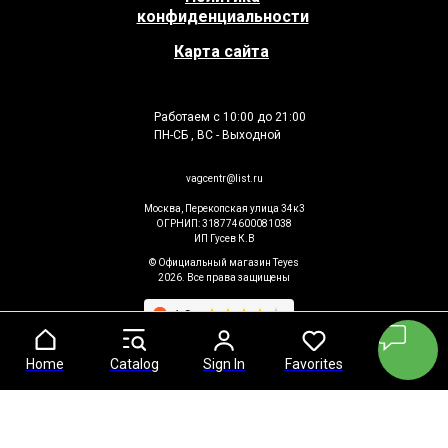
конфиденциальности
Карта сайта
Работаем с 10:00 до 21:00
ПН-СБ , ВС - Выходной
vagcentr@list.ru
Москва, Перекопская улица 34к3
ОГРНИП: 318774600081038
ИП Гусев К.В
© Официальный магазин Teyes
2026. Все права защищены
Home
Home
Catalog
Catalog
Sign In
Sign In
Favorites
Favorites
Cart
Cart