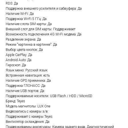
RDS: Да
Поддержка внешнего усилителя и сабвуфера: Да
Наличие Wi-Fi: Да
Поддержка Wi-Fi 5 ГГц: Да
Наличие слота SIM карты: Да
Внешний слот для SIM карты: Поддерживает
Возможность подключения 4G Wi-Fi модема: Да
Разделение экрана: Да
Режим "картинка в картинке": Да
Выбор цвета кнопок: Да
Apple CarPlay: Да
Android Auto: Да
Гироскоп: Да
Язык меню: Русский язык
Встроенная навигация: есть
Наличие GPS приемника: Да
Поддержка ГЛОНАСС: Да
Наличие USB портов: Да
Поддерживаемые носители: USB Flash / HDD / MicroSD
Бренд: Teyes
Модель магнитолы: LUX One
Видеозапись с камеры з/в:
Поддерживает c камеры Teyes
Вентилятор охлаждения: Да
Поддерживаемы акксесуары: Камера заднего вида, Диагностический