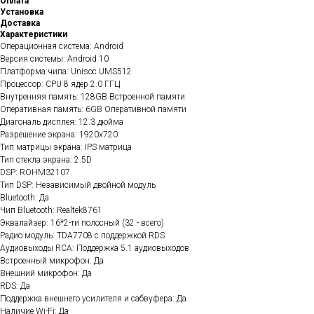
Оплата
Установка
Доставка
Характеристики
Операционная система: Android
Версия системы: Android 10
Платформа чипа: Unisoc UMS512
Процессор: CPU 8 ядер 2.0 ГГЦ
Внутренняя память: 128GB Встроенной памяти
Оперативная память: 6GB Оперативной памяти
Диагональ дисплея: 12.3 дюйма
Разрешение экрана: 1920х720
Тип матрицы экрана: IPS матрица
Тип стекла экрана: 2.5D
DSP: ROHM32107
Тип DSP: Независимый двойной модуль
Bluetooth: Да
Чип Bluetooth: Realtek8761
Эквалайзер: 16*2-ти полосный (32 - всего)
Радио модуль: TDA7708 с поддержкой RDS
Аудиовыходы RCA: Поддержка 5.1 аудиовыходов
Встроенный микрофон: Да
Внешний микрофон: Да
RDS: Да
Поддержка внешнего усилителя и сабвуфера: Да
Наличие Wi-Fi: Да