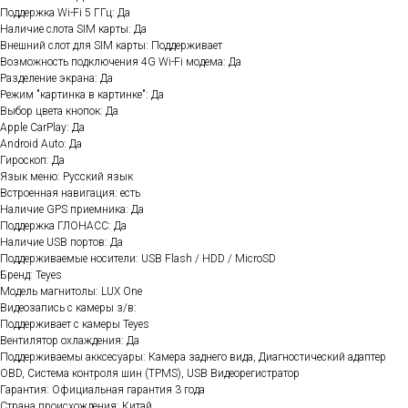
Поддержка Wi-Fi 5 ГГц: Да
Наличие слота SIM карты: Да
Внешний слот для SIM карты: Поддерживает
Возможность подключения 4G Wi-Fi модема: Да
Разделение экрана: Да
Режим "картинка в картинке": Да
Выбор цвета кнопок: Да
Apple CarPlay: Да
Android Auto: Да
Гироскоп: Да
Язык меню: Русский язык
Встроенная навигация: есть
Наличие GPS приемника: Да
Поддержка ГЛОНАСС: Да
Наличие USB портов: Да
Поддерживаемые носители: USB Flash / HDD / MicroSD
Бренд: Teyes
Модель магнитолы: LUX One
Видеозапись с камеры з/в:
Поддерживает c камеры Teyes
Вентилятор охлаждения: Да
Поддерживаемы акксесуары: Камера заднего вида, Диагностический адаптер
OBD, Система контроля шин (TPMS), USB Видеорегистратор
Гарантия: Официальная гарантия 3 года
Страна происхождения: Китай