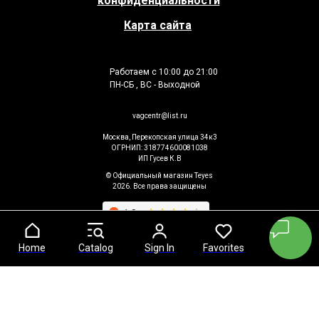
конфиденциальности
Карта сайта
Работаем с 10:00 до 21:00
ПН-СБ , ВС - Выходной
vagcentr@list.ru
Москва, Перекопская улица 34к3
ОГРНИП: 318774600081038
ИП Гусев К.В
© Официальный магазин Teyes
2026. Все права защищены
Home
Home
Catalog
Catalog
Sign In
Sign In
Favorites
Favorites
Cart
Cart