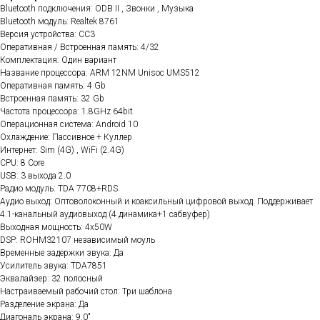
Bluetooth подключения: ODB II , Звонки , Музыка
Bluetooth модуль: Realtek 8761
Версия устройства: CC3
Оперативная / Встроенная память: 4/32
Комплектация: Один вариант
Название процессора: ARM 12NM Unisoc UMS512
Оперативная память: 4 Gb
Встроенная память: 32 Gb
Частота процессора: 1.8GHz 64bit
Операционная система: Android 10
Охлаждение: Пассивное + Куллер
Интернет: Sim (4G) , WiFi (2.4G)
CPU: 8 Core
USB: 3 выхода 2.0
Радио модуль: TDA 7708+RDS
Аудио выход: Оптоволоконный и коаксильный цифровой выход. Поддерживает
4.1-канальный аудиовыход (4 динамика+1 сабвуфер)
Выходная мощность: 4x50W
DSP: ROHM32107 независимый моуль
Временные задержки звука: Да
Усилитель звука: TDA7851
Эквалайзер: 32 полосный
Настраиваемый рабочий стол: Три шаблона
Разделение экрана: Да
Диагональ экрана: 9.0"