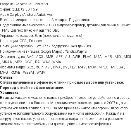
Разрешение экрана: 1280x720
Экран: QLED+2.5D 16:9
Apple Carplay (Android Auto): Нет
Внешний микрофон и внешняя SIM-карта: Поддерживает
Поддерживаемые аксессуары: USB-видеорегистратор, датчики давления в шинах
TPMS, диагностический адаптер OBD
Управление голосом: Есть (подключается отдельно)
Навигация: GPS , Глонасс
Помощник парковки: Есть (при поддержки CAN данных)
Приложения навигации: Google Maps) , Yandex.Карты
Форматы аудио: AAC , AC3 , AMR , APE , AU , AWB , FLAC , M4A , M4R , MID , MIDI
, MKAA , MP3 , OGG , RA , WAV , WMA
Форматы видео: 3G2 , 3GP , AVI , DIVX , DV , FLV , M4V , MOV , MPEG , MPEG4 ,
MPG , RMVB , WEBM , WMV
Оплата
Оплата наличными в офисе компании при самовывозе или установке.
Перевод онлайн в офисе компании.
Установка
В нашем магазине можно не только приобрести головное устройство, но и сразу
же его установить на Ваш авто. Мы занимаемся автоэлектрикой с 2007 года и
установкой автомагнитол TEYES за это время мы накопили огромный опыт по
установке дополнительного оборудования на многие автомобили. Каждый из
сотрудников нашего установочного центра потратил не один год на развитие
личного опыта в автомобильном дооснащение и имеют сертификаты.