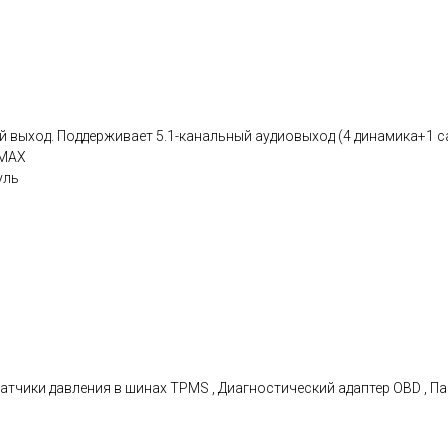
 выход. Поддерживает 5.1-канальный аудиовыход (4 динамика+1 
 МАХ
уль
атчики давления в шинах TPMS , Диагностический адаптер OBD , П