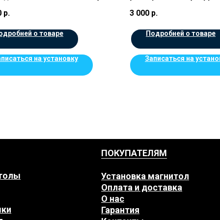
в.Черные
0
р.
3 000
р.
одробней о товаре
Подробней о товаре
аписаться на установку
Записаться на устано
ПОКУПАТЕЛЯМ
толы
Установка магнитол
Оплата и доставка
О нас
мки
Гарантия