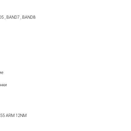
D5 , BAND7 , BAND8
ие
онки
 A55 ARM 12NM