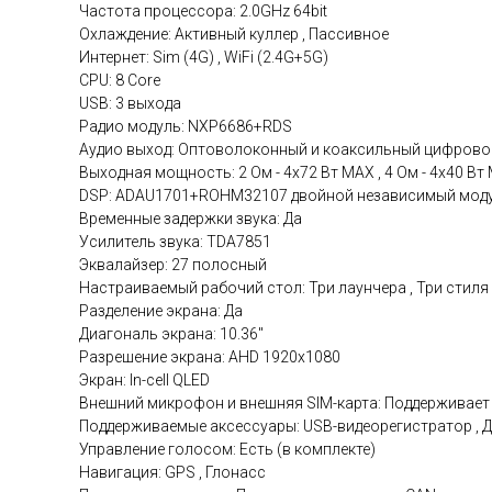
Частота процессора: 2.0GHz 64bit
Охлаждение: Активный куллер , Пассивное
Интернет: Sim (4G) , WiFi (2.4G+5G)
CPU: 8 Core
USB: 3 выхода
Радио модуль: NXP6686+RDS
Аудио выход: Оптоволоконный и коаксильный цифровой
Выходная мощность: 2 Ом - 4x72 Вт МАХ , 4 Ом - 4x40 Вт
DSP: ADAU1701+ROHM32107 двойной независимый мод
Временные задержки звука: Да
Усилитель звука: TDA7851
Эквалайзер: 27 полосный
Настраиваемый рабочий стол: Три лаунчера , Три стиля
Разделение экрана: Да
Диагональ экрана: 10.36"
Разрешение экрана: AHD 1920x1080
Экран: In-cell QLED
Внешний микрофон и внешняя SIM-карта: Поддерживает
Поддерживаемые аксессуары: USB-видеорегистратор , Д
Управление голосом: Есть (в комплекте)
Навигация: GPS , Глонасс