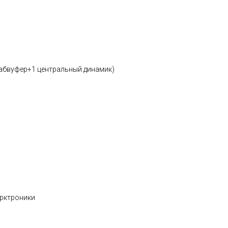
сабвуфер+1 центральный динамик)
арктроники