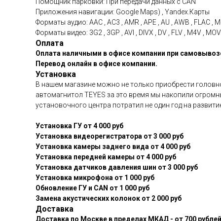
Помощник парковки: При передачи данных с CAN
Приложения навигации: Google Maps) , Yandex.Карты
Форматы аудио: AAC , AC3 , AMR , APE , AU , AWB , FLAC , M
Форматы видео: 3G2 , 3GP , AVI , DIVX , DV , FLV , M4V , 
Оплата
Оплата наличными в офисе компании при самовывозе
Перевод онлайн в офисе компании.
Установка
В нашем магазине можно не только приобрести головное
автомагнитол TEYES за это время мы накопили огромн
установочного центра потратил не один год на развит
Установка ГУ от 4 000 руб
Установка видеорегистратора от 3 000 руб
Установка камеры заднего вида от 4 000 руб
Установка передней камеры от 4 000 руб
Установка датчиков давления шин от 3 000 руб
Установка микрофона от 1 000 руб
Обновление ГУ и CAN от 1 000 руб
Замена акустических колонок от 2 000 руб
Доставка
Доставка по Москве в пределах МКАД - от 700 рублей