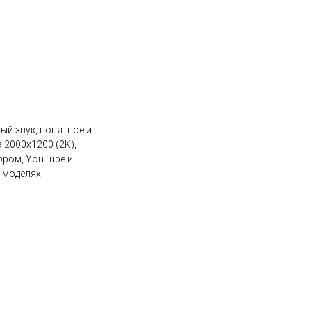
ый звук, понятное и
2000х1200 (2K),
ором, YouTube и
х моделях