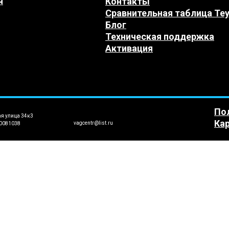
я
Контакты
Сравнительная таблица Te
Блог
Техническая поддержка
Активация
По
ая улица 34к3
Кар
vagcentr@list.ru
0081038