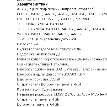
Характеристики
ADAS: Да (При подключении видеорегистратора)
FDD-LTE: BAN20 , BAND1 , BAND2 , BAND28A , BAND3 , BAN
GMS: DCS1800 , EGSM900 , GSM800 , PCS1900
TD-SCDMA: BAND34 , BAND39
TDD-LTE: BAND34 , BAND38 , BAND39 , BAND40 , BAND41N
WCDMA: BAND1 , BAND2 , BAND5 , BAND8
TPMS: Есть (При установки датчиков)
Гироскоп: Да
Индикатор заряда батереи телефона: Да
Поддержка кнопок руля: Да
Рулевое колесо: Короткое нажатие + длительное нажат
Смена цвета клавиш: Нет клавиш
Bluetooth подключения: ODB II , Музыка , Телефонные зв
Bluetooth модуль: Qualcomm QCC3031 QFN
Версия устройства: CC3 2K
Оперативная / Встроенная память: 4/64
Комплектация: Один вариант
Название процессора: UMS512 2*Cortex A75 + 6*Cortex
Оперативная память: 4 Gb
Встроенная память: 64 Gb