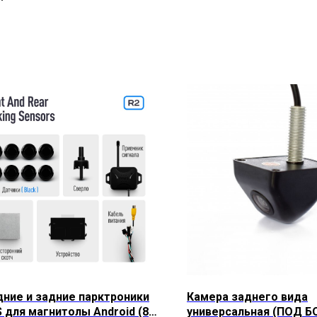
ние и задние парктроники
Камера заднего вида
 для магнитолы Android (8
универсальная (ПОД Б