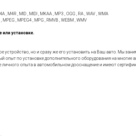
4A , M4R , MID , MIDI , MKAA , MP3 , OGG , RA , WAV , WMA
MOV , MPEG , MPEG4 , MPG , RMVB , WEBM , WMV
 или установке.
 устройство, но и сразу же его установить на Ваш авто. Мы зани
ый опыт по установке дополнительного оборудования на многие 
ие личного опыта в автомобильном дооснащение и имеют сертифик
.