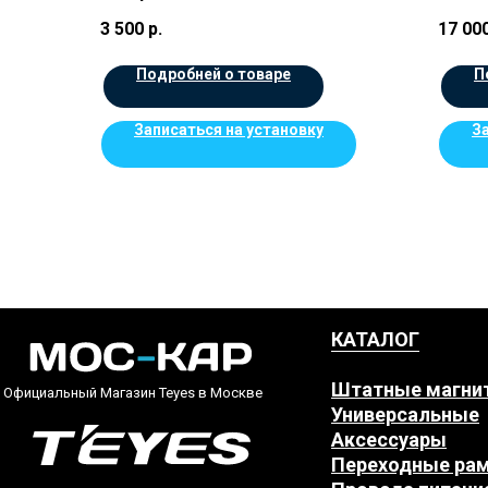
шт) ц
3 500
р.
17 00
Подробней о товаре
П
Записаться на установку
З
КАТАЛОГ
Штатные магни
Официальный Магазин Teyes в Москве
Универсальные
Аксессуары
Переходные ра