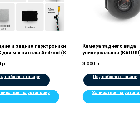
ние и задние парктроники
Камера заднего вида
 для магнитолы Android (8
универсальная (КАПЛЯ
в.Черные
0
р.
3 000
р.
одробней о товаре
Подробней о товаре
аписаться на установку
Записаться на устано