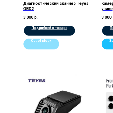
Диагностический сканнер Teyes
Камер
OBD2
униве
3 000
р.
3 000
Подробней о товаре
П
Out of stock
З