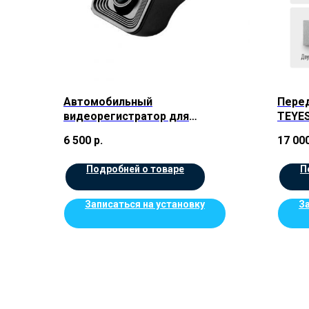
Автомобильный
Перед
видеорегистратор для
TEYES
магнитолы Teyes X5
шт) ц
6 500
р.
17 00
Подробней о товаре
П
Записаться на установку
З