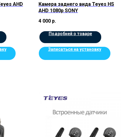
Teyes AHD
Камера заднего вида Teyes HS
AHD 1080p SONY
4 000
р.
Подробней о товаре
вку
Записаться на установку