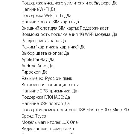
Поддержка внешнего усилителя и сабвуфера: Да
Наличие Wi-Fi: Да
Поддержка Wi-Fi 5 ГГц: Да
Наличие слота SIM карты: Да
Внешний слот для SIM карты: Поддерживает
Возможность подключения 4G Wi-Fi модема: Да
Разделение экрана: Да
Режим "картинка в картинке": Да
Выбор цвета кнопок: Да
Apple CarPlay: Да
Android Auto: Да
Гироскоп: Да
Язык меню: Русский язык
Встроенная навигация: есть
Наличие GPS приемника: Да
Поддержка ГЛОНАСС: Да
Наличие USB портов: Да
Поддерживаемые носители: USB Flash / HDD / MicroSD
Бренд: Teyes
Модель магнитолы: LUX One
Видеозапись с камеры з/в: