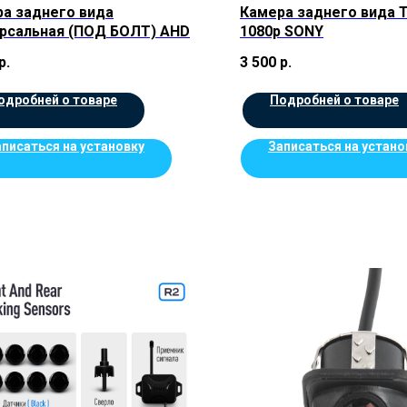
а заднего вида
Камера заднего вида 
рсальная (ПОД БОЛТ) AHD
1080p SONY
р.
3 500
р.
одробней о товаре
Подробней о товаре
аписаться на установку
Записаться на устано