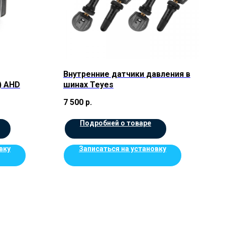
Внутренние датчики давления в
) AHD
шинах Teyes
7 500
р.
Подробней о товаре
вку
Записаться на установку