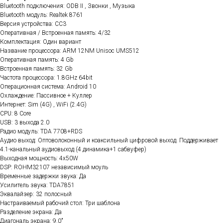
Bluetooth подключения: ODB II , Звонки , Музыка
Bluetooth модуль: Realtek 8761
Версия устройства: CC3
Оперативная / Встроенная память: 4/32
Комплектация: Один вариант
Название процессора: ARM 12NM Unisoc UMS512
Оперативная память: 4 Gb
Встроенная память: 32 Gb
Частота процессора: 1.8GHz 64bit
Операционная система: Android 10
Охлаждение: Пассивное + Куллер
Интернет: Sim (4G) , WiFi (2.4G)
CPU: 8 Core
USB: 3 выхода 2.0
Радио модуль: TDA 7708+RDS
Аудио выход: Оптоволоконный и коаксильный цифровой выход. Поддерживает
4.1-канальный аудиовыход (4 динамика+1 сабвуфер)
Выходная мощность: 4x50W
DSP: ROHM32107 независимый моуль
Временные задержки звука: Да
Усилитель звука: TDA7851
Эквалайзер: 32 полосный
Настраиваемый рабочий стол: Три шаблона
Разделение экрана: Да
Диагональ экрана: 9.0"