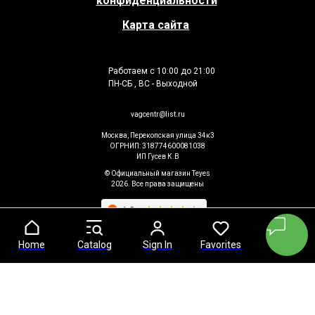
конфиденциальности
Карта сайта
Работаем с 10:00 до 21:00
ПН-СБ , ВС - Выходной
vagcentr@list.ru
Москва, Перекопская улица 34к3
ОГРНИП: 318774600081038
ИП Гусев К.В
© Официальный магазин Teyes
2026. Все права защищены
Home
Home
Catalog
Catalog
Sign In
Sign In
Favorites
Favorites
Cart
Cart