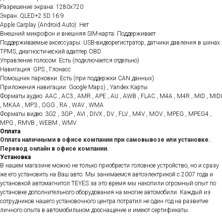
Разрешение экрана: 1280x720
Экран: QLED+2.5D 16:9
Apple Carplay (Android Auto): Нет
Внешний микрофон и внешняя SIM-карта: Поддерживает
Поддерживаемые аксессуары: USB-видеорегистратор, датчики давления в шинах
TPMS, диагностический адаптер OBD
Управление голосом: Есть (подключается отдельно)
Навигация: GPS , Глонасс
Помощник парковки: Есть (при поддержки CAN данных)
Приложения навигации: Google Maps) , Yandex.Карты
Форматы аудио: AAC , AC3 , AMR , APE , AU , AWB , FLAC , M4A , M4R , MID , MIDI
, MKAA , MP3 , OGG , RA , WAV , WMA
Форматы видео: 3G2 , 3GP , AVI , DIVX , DV , FLV , M4V , MOV , MPEG , MPEG4 ,
MPG , RMVB , WEBM , WMV
Оплата
Оплата наличными в офисе компании при самовывозе или установке.
Перевод онлайн в офисе компании.
Установка
В нашем магазине можно не только приобрести головное устройство, но и сразу
же его установить на Ваш авто. Мы занимаемся автоэлектрикой с 2007 года и
установкой автомагнитол TEYES за это время мы накопили огромный опыт по
установке дополнительного оборудования на многие автомобили. Каждый из
сотрудников нашего установочного центра потратил не один год на развитие
личного опыта в автомобильном дооснащение и имеют сертификаты.