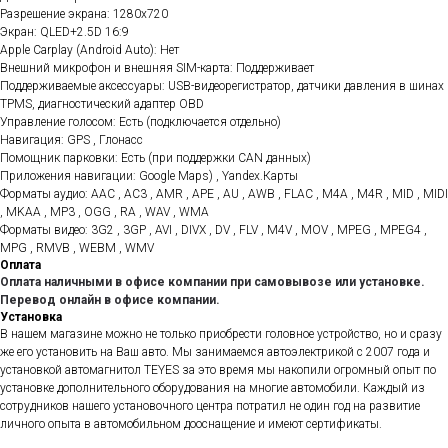
Разрешение экрана: 1280x720
Экран: QLED+2.5D 16:9
Apple Carplay (Android Auto): Нет
Внешний микрофон и внешняя SIM-карта: Поддерживает
Поддерживаемые аксессуары: USB-видеорегистратор, датчики давления в шинах
TPMS, диагностический адаптер OBD
Управление голосом: Есть (подключается отдельно)
Навигация: GPS , Глонасс
Помощник парковки: Есть (при поддержки CAN данных)
Приложения навигации: Google Maps) , Yandex.Карты
Форматы аудио: AAC , AC3 , AMR , APE , AU , AWB , FLAC , M4A , M4R , MID , MIDI
, MKAA , MP3 , OGG , RA , WAV , WMA
Форматы видео: 3G2 , 3GP , AVI , DIVX , DV , FLV , M4V , MOV , MPEG , MPEG4 ,
MPG , RMVB , WEBM , WMV
Оплата
Оплата наличными в офисе компании при самовывозе или установке.
Перевод онлайн в офисе компании.
Установка
В нашем магазине можно не только приобрести головное устройство, но и сразу
же его установить на Ваш авто. Мы занимаемся автоэлектрикой с 2007 года и
установкой автомагнитол TEYES за это время мы накопили огромный опыт по
установке дополнительного оборудования на многие автомобили. Каждый из
сотрудников нашего установочного центра потратил не один год на развитие
личного опыта в автомобильном дооснащение и имеют сертификаты.