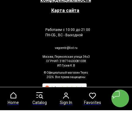
конфиденциальности
Карта сайта
Работаем с 10:00 до 21:00
ПН-СБ , ВС - Выходной
vagcentr@list.ru
Москва, Перекопская улица 34к3
ОГРНИП: 318774600081038
ИП Гусев К.В
© Официальный магазин Teyes
2026. Все права защищены
Home
Home
Catalog
Catalog
Sign In
Sign In
Favorites
Favorites
Cart
Cart