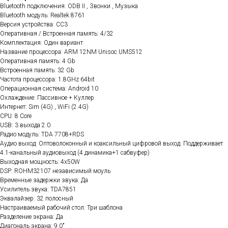
Bluetooth подключения: ODB II , Звонки , Музыка
Bluetooth модуль: Realtek 8761
Версия устройства: CC3
Оперативная / Встроенная память: 4/32
Комплектация: Один вариант
Название процессора: ARM 12NM Unisoc UMS512
Оперативная память: 4 Gb
Встроенная память: 32 Gb
Частота процессора: 1.8GHz 64bit
Операционная система: Android 10
Охлаждение: Пассивное + Куллер
Интернет: Sim (4G) , WiFi (2.4G)
CPU: 8 Core
USB: 3 выхода 2.0
Радио модуль: TDA 7708+RDS
Аудио выход: Оптоволоконный и коаксильный цифровой выход. Поддерживает
4.1-канальный аудиовыход (4 динамика+1 сабвуфер)
Выходная мощность: 4x50W
DSP: ROHM32107 независимый моуль
Временные задержки звука: Да
Усилитель звука: TDA7851
Эквалайзер: 32 полосный
Настраиваемый рабочий стол: Три шаблона
Разделение экрана: Да
Диагональ экрана: 9.0"