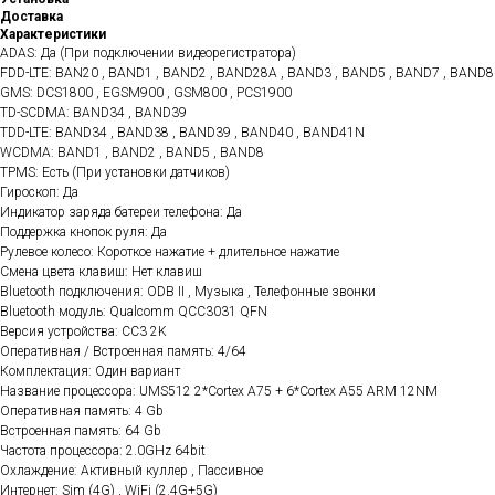
Доставка
Характеристики
ADAS: Да (При подключении видеорегистратора)
FDD-LTE: BAN20 , BAND1 , BAND2 , BAND28A , BAND3 , BAND5 , BAND7 , BAND8
GMS: DCS1800 , EGSM900 , GSM800 , PCS1900
TD-SCDMA: BAND34 , BAND39
TDD-LTE: BAND34 , BAND38 , BAND39 , BAND40 , BAND41N
WCDMA: BAND1 , BAND2 , BAND5 , BAND8
TPMS: Есть (При установки датчиков)
Гироскоп: Да
Индикатор заряда батереи телефона: Да
Поддержка кнопок руля: Да
Рулевое колесо: Короткое нажатие + длительное нажатие
Смена цвета клавиш: Нет клавиш
Bluetooth подключения: ODB II , Музыка , Телефонные звонки
Bluetooth модуль: Qualcomm QCC3031 QFN
Версия устройства: CC3 2K
Оперативная / Встроенная память: 4/64
Комплектация: Один вариант
Название процессора: UMS512 2*Cortex A75 + 6*Cortex A55 ARM 12NM
Оперативная память: 4 Gb
Встроенная память: 64 Gb
Частота процессора: 2.0GHz 64bit
Охлаждение: Активный куллер , Пассивное
Интернет: Sim (4G) , WiFi (2.4G+5G)