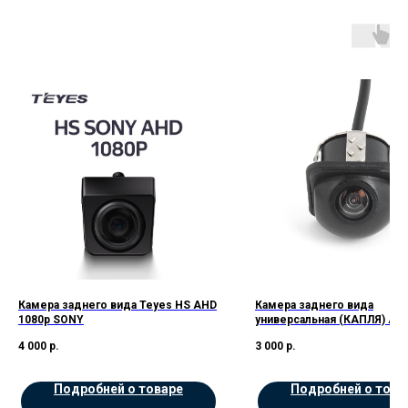
Камера заднего вида Teyes HS AHD
Камера заднего вида
1080p SONY
универсальная (КАПЛЯ) AH
4 000
р.
3 000
р.
Подробней о товаре
Подробней о това