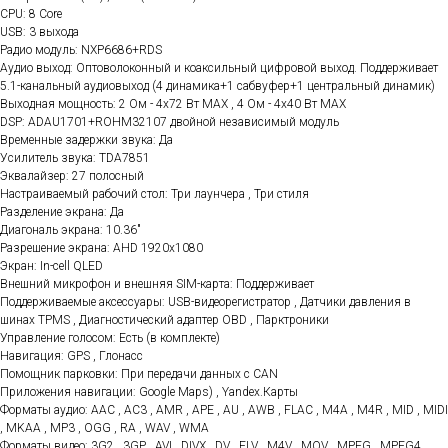
CPU: 8 Core
USB: 3 выхода
Радио модуль: NXP6686+RDS
Аудио выход: Оптоволоконный и коаксильный цифровой выход. Поддерживает
5.1-канальный аудиовыход (4 динамика+1 сабвуфер+1 центральный динамик)
Выходная мощность: 2 Ом - 4x72 Вт МАХ , 4 Ом - 4x40 Вт МАХ
DSP: ADAU1701+ROHM32107 двойной независимый модуль
Временные задержки звука: Да
Усилитель звука: TDA7851
Эквалайзер: 27 полосный
Настраиваемый рабочий стол: Три лаунчера , Три стиля
Разделение экрана: Да
Диагональ экрана: 10.36"
Разрешение экрана: AHD 1920x1080
Экран: In-cell QLED
Внешний микрофон и внешняя SIM-карта: Поддерживает
Поддерживаемые аксессуары: USB-видеорегистратор , Датчики давления в
шинах TPMS , Диагностический адаптер OBD , Парктроники
Управление голосом: Есть (в комплекте)
Навигация: GPS , Глонасс
Помощник парковки: При передачи данных с CAN
Приложения навигации: Google Maps) , Yandex.Карты
Форматы аудио: AAC , AC3 , AMR , APE , AU , AWB , FLAC , M4A , M4R , MID , MIDI
, MKAA , MP3 , OGG , RA , WAV , WMA
Форматы видео: 3G2 , 3GP , AVI , DIVX , DV , FLV , M4V , MOV , MPEG , MPEG4 ,