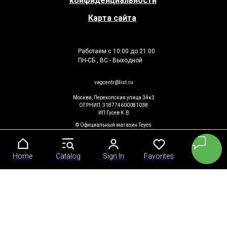
конфиденциальности
Карта сайта
Работаем с 10:00 до 21:00
ПН-СБ , ВС - Выходной
vagcentr@list.ru
Москва, Перекопская улица 34к3
ОГРНИП: 318774600081038
ИП Гусев К.В
© Официальный магазин Teyes
2026. Все права защищены
Home
Home
Catalog
Catalog
Sign In
Sign In
Favorites
Favorites
Cart
Cart