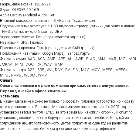
Разрешение экрана: 1280x720
Экран: QLED+2.5D 16:9
Apple Carplay (Android Auto): Нет
Внешний микрофон и внешняя SIM-карта: Поддерживает
Поддерживаемые аксессуары: USB-видеорегистратор, датчики давления в шинах
TPMS, диагностический адаптер OBD
Управление голосом: Есть (подключается отдельно)
Навигация: GPS , Глонасс
Помощник парковки: Есть (при поддержки CAN данных)
Приложения навигации: Google Maps) , Yandex.Карты
Форматы аудио: AAC , AC3 , AMR , APE , AU , AWB , FLAC , M4A , M4R , MID , MIDI
, MKAA , MP3 , OGG , RA , WAV , WMA
Форматы видео: 3G2 , 3GP , AVI , DIVX , DV , FLV , M4V , MOV , MPEG , MPEG4 ,
MPG , RMVB , WEBM , WMV
Оплата
Оплата наличными в офисе компании при самовывозе или установке.
Перевод онлайн в офисе компании.
Установка
В нашем магазине можно не только приобрести головное устройство, но и сразу
же его установить на Ваш авто. Мы занимаемся автоэлектрикой с 2007 года и
установкой автомагнитол TEYES за это время мы накопили огромный опыт по
установке дополнительного оборудования на многие автомобили. Каждый из
сотрудников нашего установочного центра потратил не один год на развитие
личного опыта в автомобильном дооснащение и имеют сертификаты.