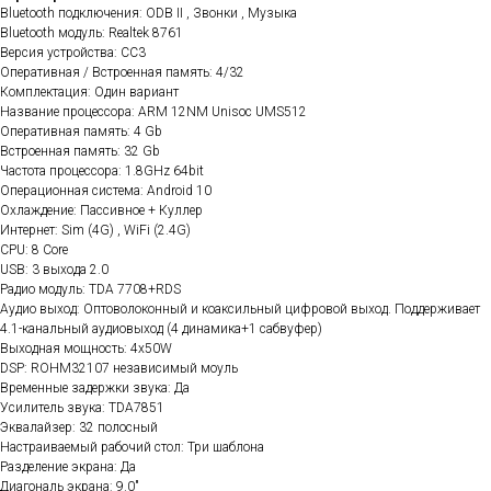
Bluetooth подключения: ODB II , Звонки , Музыка
Bluetooth модуль: Realtek 8761
Версия устройства: CC3
Оперативная / Встроенная память: 4/32
Комплектация: Один вариант
Название процессора: ARM 12NM Unisoc UMS512
Оперативная память: 4 Gb
Встроенная память: 32 Gb
Частота процессора: 1.8GHz 64bit
Операционная система: Android 10
Охлаждение: Пассивное + Куллер
Интернет: Sim (4G) , WiFi (2.4G)
CPU: 8 Core
USB: 3 выхода 2.0
Радио модуль: TDA 7708+RDS
Аудио выход: Оптоволоконный и коаксильный цифровой выход. Поддерживает
4.1-канальный аудиовыход (4 динамика+1 сабвуфер)
Выходная мощность: 4x50W
DSP: ROHM32107 независимый моуль
Временные задержки звука: Да
Усилитель звука: TDA7851
Эквалайзер: 32 полосный
Настраиваемый рабочий стол: Три шаблона
Разделение экрана: Да
Диагональ экрана: 9.0"