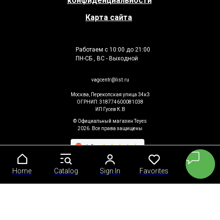
конфиденциальности
Карта сайта
Работаем с 10:00 до 21:00
ПН-СБ , ВС - Выходной
vagcentr@list.ru
Москва, Перекопская улица 34к3
ОГРНИП: 318774600081038
ИП Гусев К.В
© Официальный магазин Teyes
2026. Все права защищены
Home
Home
Catalog
Catalog
Sign In
Sign In
Favorites
Favorites
Cart
Cart