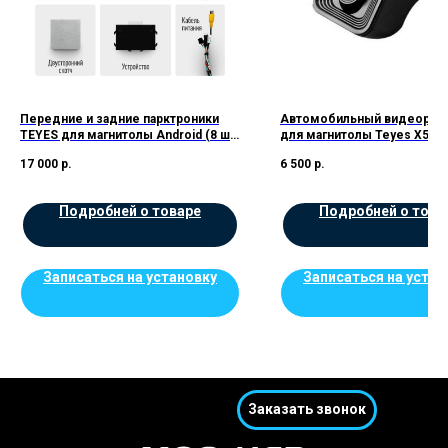
Передние и задние парктроники
Автомобильный видеореги
TEYES для магнитолы Android (8 шт)
для магнитолы Teyes X5
цв.Черные
17 000
р.
6 500
р.
Подробней о товаре
Подробней о това
Записаться на установку
Записаться на устан
Заказать звонок