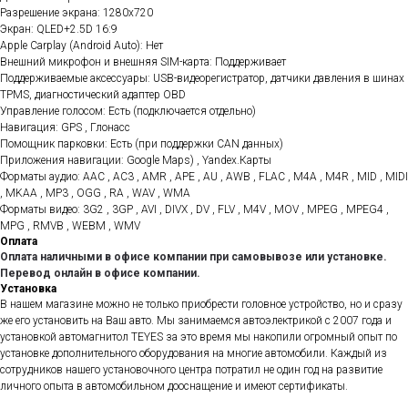
Разрешение экрана: 1280x720
Экран: QLED+2.5D 16:9
Apple Carplay (Android Auto): Нет
Внешний микрофон и внешняя SIM-карта: Поддерживает
Поддерживаемые аксессуары: USB-видеорегистратор, датчики давления в шинах
TPMS, диагностический адаптер OBD
Управление голосом: Есть (подключается отдельно)
Навигация: GPS , Глонасс
Помощник парковки: Есть (при поддержки CAN данных)
Приложения навигации: Google Maps) , Yandex.Карты
Форматы аудио: AAC , AC3 , AMR , APE , AU , AWB , FLAC , M4A , M4R , MID , MIDI
, MKAA , MP3 , OGG , RA , WAV , WMA
Форматы видео: 3G2 , 3GP , AVI , DIVX , DV , FLV , M4V , MOV , MPEG , MPEG4 ,
MPG , RMVB , WEBM , WMV
Оплата
Оплата наличными в офисе компании при самовывозе или установке.
Перевод онлайн в офисе компании.
Установка
В нашем магазине можно не только приобрести головное устройство, но и сразу
же его установить на Ваш авто. Мы занимаемся автоэлектрикой с 2007 года и
установкой автомагнитол TEYES за это время мы накопили огромный опыт по
установке дополнительного оборудования на многие автомобили. Каждый из
сотрудников нашего установочного центра потратил не один год на развитие
личного опыта в автомобильном дооснащение и имеют сертификаты.