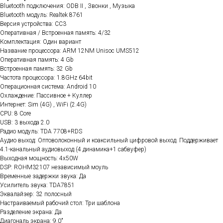
Bluetooth подключения: ODB II , Звонки , Музыка
Bluetooth модуль: Realtek 8761
Версия устройства: CC3
Оперативная / Встроенная память: 4/32
Комплектация: Один вариант
Название процессора: ARM 12NM Unisoc UMS512
Оперативная память: 4 Gb
Встроенная память: 32 Gb
Частота процессора: 1.8GHz 64bit
Операционная система: Android 10
Охлаждение: Пассивное + Куллер
Интернет: Sim (4G) , WiFi (2.4G)
CPU: 8 Core
USB: 3 выхода 2.0
Радио модуль: TDA 7708+RDS
Аудио выход: Оптоволоконный и коаксильный цифровой выход. Поддерживает
4.1-канальный аудиовыход (4 динамика+1 сабвуфер)
Выходная мощность: 4x50W
DSP: ROHM32107 независимый моуль
Временные задержки звука: Да
Усилитель звука: TDA7851
Эквалайзер: 32 полосный
Настраиваемый рабочий стол: Три шаблона
Разделение экрана: Да
Диагональ экрана: 9.0"