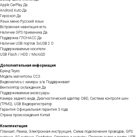
Apple CarPlay Да
Android Auto Да
Гироскоп Да
Язык меню Русский язык
Встроенная навигация есть
Наличие GPS приемника Да
Поддержка ГЛОНАСС Да
Наличие USB портов 3хUSB 2.0
Поддерживаемые носители
USB Flash / HDD / MicroSD
Дополнительная информация
Бренд Teyes
Модель магнитолы CC3
Видеозапись с камеры з/в Поддерживает
Вентилятор охлаждения Да
Поддерживаемые аксессуары
Камера заднего вида, Диагностический адаптер OBD, Система контроля шин
(TPMS), USB Видеорегистратор
Гарантия Официальная гарантия 3 года
Страна происхождения Китай
Комплектация
Планшет, Рамка, Электронная инструкция, Схема подключения проводов, GPS
антенна, 4G антенна, Салфетка, Отвертка и шурупы, Провода аудио и видео, USB