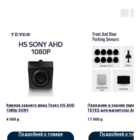
Камера заднего вида Teyes HS AHD
Передние и задние парктр
1080p SONY
TEYES для магнитолы Andro
цв.Черные
4 000
р.
17 000
р.
Подробней о товаре
Подробней о това