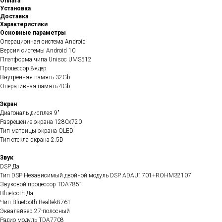
Оплата
Установка
Доставка
Характеристики
Основные параметры
Операционная система Android
Версия системы Android 10
Платформа чипа Unisoc UMS512
Процессор 8ядер
Внутренняя память 32Gb
Оперативная память 4Gb
Экран
Диагональ дисплея 9"
Разрешение экрана 1280x720
Тип матрицы экрана QLED
Тип стекла экрана 2.5D
Звук
DSP Да
Тип DSP Независимый двойной модуль DSP ADAU1701+ROHM32107
Звуковой процессор TDA7851
Bluetooth Да
Чип Bluetooth Realtek8761
Эквалайзер 27-полосный
Радио модуль TDA7708