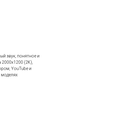
ый звук, понятное и
2000х1200 (2K),
ором, YouTube и
х моделях