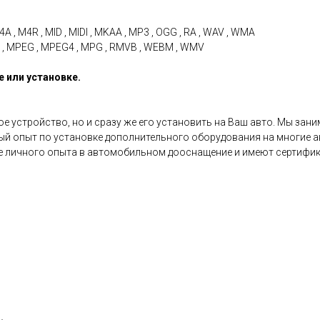
4A , M4R , MID , MIDI , MKAA , MP3 , OGG , RA , WAV , WMA
MOV , MPEG , MPEG4 , MPG , RMVB , WEBM , WMV
 или установке.
 устройство, но и сразу же его установить на Ваш авто. Мы зани
ый опыт по установке дополнительного оборудования на многие 
ие личного опыта в автомобильном дооснащение и имеют сертифик
.