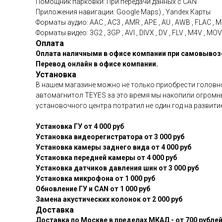
Помощник парковки: При передачи данных с CAN
Приложения навигации: Google Maps) , Yandex.Карты
Форматы аудио: AAC , AC3 , AMR , APE , AU , AWB , FLAC , M
Форматы видео: 3G2 , 3GP , AVI , DIVX , DV , FLV , M4V , 
Оплата
Оплата наличными в офисе компании при самовывозе
Перевод онлайн в офисе компании.
Установка
В нашем магазине можно не только приобрести головное
автомагнитол TEYES за это время мы накопили огромн
установочного центра потратил не один год на развит
Установка ГУ от 4 000 руб
Установка видеорегистратора от 3 000 руб
Установка камеры заднего вида от 4 000 руб
Установка передней камеры от 4 000 руб
Установка датчиков давления шин от 3 000 руб
Установка микрофона от 1 000 руб
Обновление ГУ и CAN от 1 000 руб
Замена акустических колонок от 2 000 руб
Доставка
Доставка по Москве в пределах МКАД - от 700 рублей