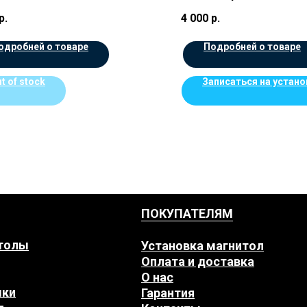
р.
4 000
р.
одробней о товаре
Подробней о товаре
t of stock
Записаться на устано
ПОКУПАТЕЛЯМ
толы
Установка магнитол
Оплата и доставка
О нас
мки
Гарантия