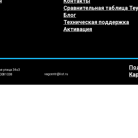
я
Контакты
Сравнительная таблица Te
Блог
Техническая поддержка
Активация
По
ая улица 34к3
Кар
vagcentr@list.ru
0081038