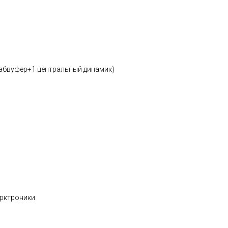
сабвуфер+1 центральный динамик)
арктроники