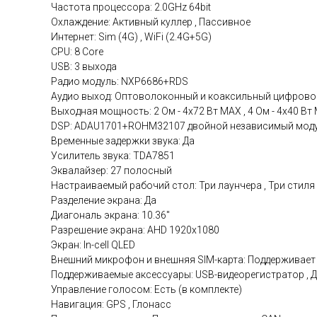
Частота процессора: 2.0GHz 64bit
Охлаждение: Активный куллер , Пассивное
Интернет: Sim (4G) , WiFi (2.4G+5G)
CPU: 8 Core
USB: 3 выхода
Радио модуль: NXP6686+RDS
Аудио выход: Оптоволоконный и коаксильный цифровой
Выходная мощность: 2 Ом - 4x72 Вт МАХ , 4 Ом - 4x40 Вт
DSP: ADAU1701+ROHM32107 двойной независимый мод
Временные задержки звука: Да
Усилитель звука: TDA7851
Эквалайзер: 27 полосный
Настраиваемый рабочий стол: Три лаунчера , Три стиля
Разделение экрана: Да
Диагональ экрана: 10.36"
Разрешение экрана: AHD 1920x1080
Экран: In-cell QLED
Внешний микрофон и внешняя SIM-карта: Поддерживает
Поддерживаемые аксессуары: USB-видеорегистратор , Д
Управление голосом: Есть (в комплекте)
Навигация: GPS , Глонасс