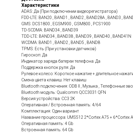
Характеристики
ADAS: Да (При подключении видеорегистратора)
FDD-LTE: BAN20 , BAND1 , BAND2 , BAND28A , BAND3 , BAN
GMS: DCS1800 , EGSM900 , GSM800 , PCS1900
TD-SCDMA: BAND34 , BAND39
TDD-LTE: BAND34 , BAND38 , BAND39 , BAND40 , BAND41N
WCDMA: BAND1 , BAND2 , BAND5 , BAND8
TPMS: Есть (При установки датчиков)
Гироскоп: Да
Индикатор заряда батереи телефона: Да
Поддержка кнопок руля: Да
Рулевое колесо: Короткое нажатие + длительное нажат
Смена цвета клавиш: Нет клавиш
Bluetooth подключения: ODB II , Музыка , Телефонные зв
Bluetooth модуль: Qualcomm QCC3031 QFN
Версия устройства: CC3 2K
Оперативная / Встроенная память: 4/64
Комплектация: Один вариант
Название процессора: UMS512 2*Cortex A75 + 6*Cortex
Оперативная память: 4 Gb
Встроенная память: 64 Gb