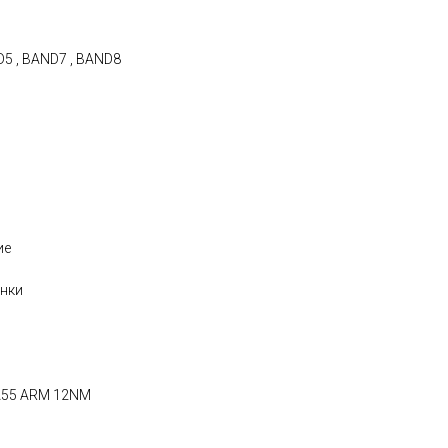
D5 , BAND7 , BAND8
ие
онки
 A55 ARM 12NM