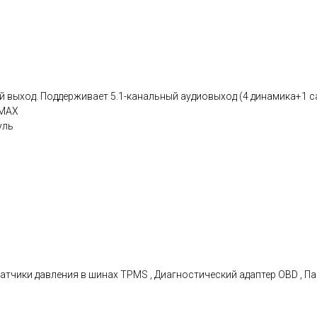
 выход. Поддерживает 5.1-канальный аудиовыход (4 динамика+1 
 МАХ
уль
атчики давления в шинах TPMS , Диагностический адаптер OBD , П