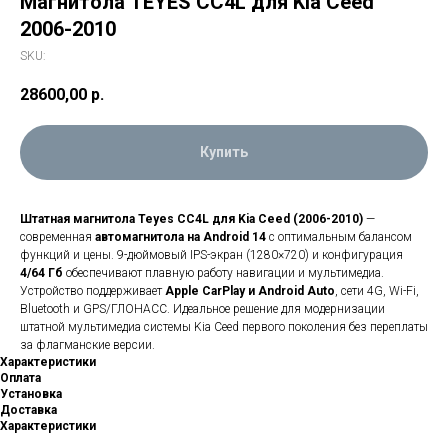
Магнитола TEYES CC4L для Kia Ceed
2006-2010
SKU:
28600,00
р.
Купить
Штатная магнитола Teyes CC4L для Kia Ceed (2006-2010)
—
современная
автомагнитола на Android 14
с оптимальным балансом
функций и цены. 9-дюймовый IPS-экран (1280×720) и конфигурация
4/64 Гб
обеспечивают плавную работу навигации и мультимедиа.
Устройство поддерживает
Apple CarPlay и Android Auto
, сети 4G, Wi-Fi,
Bluetooth и GPS/ГЛОНАСС. Идеальное решение для модернизации
штатной мультимедиа системы Kia Ceed первого поколения без переплаты
за флагманские версии.
Характеристики
Оплата
Установка
Доставка
Характеристики