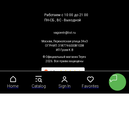
Работаем с 10:00 до 21:00
ПН-СБ , ВС - Выходной
vagcentr@list.ru
Москва, Перекопская улица 34к3
ОГРНИП: 318774600081038
ИП Гусев К.В
© Официальный магазин Teyes
2026. Все права защищены
Home
Home
Catalog
Catalog
Sign In
Sign In
Favorites
Favorites
Cart
Cart