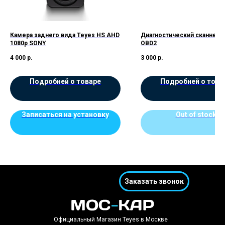
Камера заднего вида Teyes HS AHD
Диагностический сканнер 
1080p SONY
OBD2
4 000
р.
3 000
р.
Подробней о товаре
Подробней о това
Записаться на установку
Out of stock
Заказать звонок
Официальный Магазин Teyes в Москве