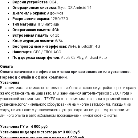
Версия устройства:
CC4L
Операционная система:
Teyes OS Android 14
Диагональ экрана:
9 дюймов
Разрешение экрана:
1280×720
Тип матрицы:
IPS-матрица
Оперативная память:
4Gb
Встроенная память:
64Gb
Конфигурация памяти:
6/64
Беспроводные интерфейсы:
Wi-Fi, Bluetooth, 4G
Навигация:
GPS / ГЛОНАСС
Поддержка смартфонов:
Apple CarPlay, Android Auto
Оплата
Оплата наличными в офисе компании при самовывозе или установке.
Перевод онлайн в офисе компании.
Установка
В нашем магазине можно не только приобрести головное устройство, но и сразу
же его установить на Ваш авто. Мы занимаемся автоэлектрикой с 2007 года и
установкой автомагнитол TEYES за это время мы накопили огромный опыт по
установке дополнительного оборудования на многие автомобили. Каждый из
сотрудников нашего установочного центра потратил не один год на развитие
личного опыта в автомобильном дооснащение и имеют сертификаты.
Установка ГУ от 4 000 руб
Установка видеорегистратора от 3 000 руб
Установка камеры заднего вида от 4 000 руб