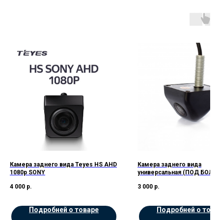
Камера заднего вида Teyes HS AHD
Камера заднего вида
1080p SONY
универсальная (ПОД БОЛТ)
4 000
р.
3 000
р.
Подробней о товаре
Подробней о това