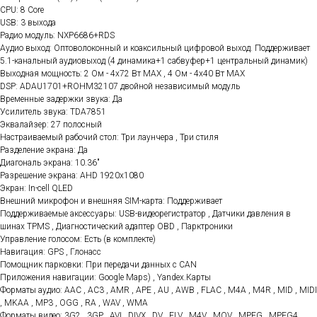
CPU: 8 Core
USB: 3 выхода
Радио модуль: NXP6686+RDS
Аудио выход: Оптоволоконный и коаксильный цифровой выход. Поддерживает
5.1-канальный аудиовыход (4 динамика+1 сабвуфер+1 центральный динамик)
Выходная мощность: 2 Ом - 4x72 Вт МАХ , 4 Ом - 4x40 Вт МАХ
DSP: ADAU1701+ROHM32107 двойной независимый модуль
Временные задержки звука: Да
Усилитель звука: TDA7851
Эквалайзер: 27 полосный
Настраиваемый рабочий стол: Три лаунчера , Три стиля
Разделение экрана: Да
Диагональ экрана: 10.36"
Разрешение экрана: AHD 1920x1080
Экран: In-cell QLED
Внешний микрофон и внешняя SIM-карта: Поддерживает
Поддерживаемые аксессуары: USB-видеорегистратор , Датчики давления в
шинах TPMS , Диагностический адаптер OBD , Парктроники
Управление голосом: Есть (в комплекте)
Навигация: GPS , Глонасс
Помощник парковки: При передачи данных с CAN
Приложения навигации: Google Maps) , Yandex.Карты
Форматы аудио: AAC , AC3 , AMR , APE , AU , AWB , FLAC , M4A , M4R , MID , MIDI
, MKAA , MP3 , OGG , RA , WAV , WMA
Форматы видео: 3G2 , 3GP , AVI , DIVX , DV , FLV , M4V , MOV , MPEG , MPEG4 ,