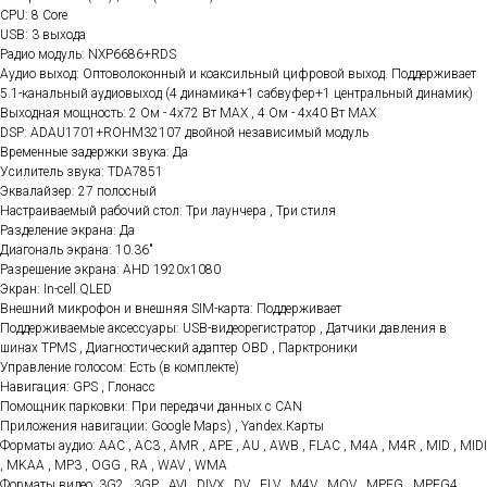
CPU: 8 Core
USB: 3 выхода
Радио модуль: NXP6686+RDS
Аудио выход: Оптоволоконный и коаксильный цифровой выход. Поддерживает
5.1-канальный аудиовыход (4 динамика+1 сабвуфер+1 центральный динамик)
Выходная мощность: 2 Ом - 4x72 Вт МАХ , 4 Ом - 4x40 Вт МАХ
DSP: ADAU1701+ROHM32107 двойной независимый модуль
Временные задержки звука: Да
Усилитель звука: TDA7851
Эквалайзер: 27 полосный
Настраиваемый рабочий стол: Три лаунчера , Три стиля
Разделение экрана: Да
Диагональ экрана: 10.36"
Разрешение экрана: AHD 1920x1080
Экран: In-cell QLED
Внешний микрофон и внешняя SIM-карта: Поддерживает
Поддерживаемые аксессуары: USB-видеорегистратор , Датчики давления в
шинах TPMS , Диагностический адаптер OBD , Парктроники
Управление голосом: Есть (в комплекте)
Навигация: GPS , Глонасс
Помощник парковки: При передачи данных с CAN
Приложения навигации: Google Maps) , Yandex.Карты
Форматы аудио: AAC , AC3 , AMR , APE , AU , AWB , FLAC , M4A , M4R , MID , MIDI
, MKAA , MP3 , OGG , RA , WAV , WMA
Форматы видео: 3G2 , 3GP , AVI , DIVX , DV , FLV , M4V , MOV , MPEG , MPEG4 ,