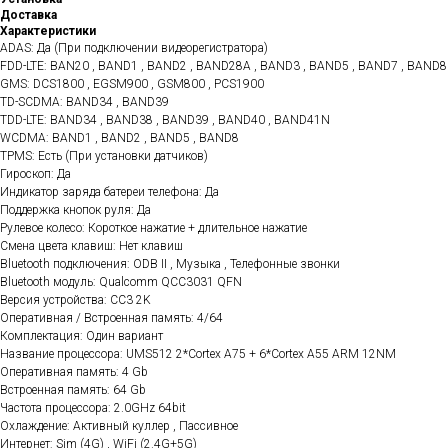
Доставка
Характеристики
ADAS: Да (При подключении видеорегистратора)
FDD-LTE: BAN20 , BAND1 , BAND2 , BAND28A , BAND3 , BAND5 , BAND7 , BAND8
GMS: DCS1800 , EGSM900 , GSM800 , PCS1900
TD-SCDMA: BAND34 , BAND39
TDD-LTE: BAND34 , BAND38 , BAND39 , BAND40 , BAND41N
WCDMA: BAND1 , BAND2 , BAND5 , BAND8
TPMS: Есть (При установки датчиков)
Гироскоп: Да
Индикатор заряда батереи телефона: Да
Поддержка кнопок руля: Да
Рулевое колесо: Короткое нажатие + длительное нажатие
Смена цвета клавиш: Нет клавиш
Bluetooth подключения: ODB II , Музыка , Телефонные звонки
Bluetooth модуль: Qualcomm QCC3031 QFN
Версия устройства: CC3 2K
Оперативная / Встроенная память: 4/64
Комплектация: Один вариант
Название процессора: UMS512 2*Cortex A75 + 6*Cortex A55 ARM 12NM
Оперативная память: 4 Gb
Встроенная память: 64 Gb
Частота процессора: 2.0GHz 64bit
Охлаждение: Активный куллер , Пассивное
Интернет: Sim (4G) , WiFi (2.4G+5G)