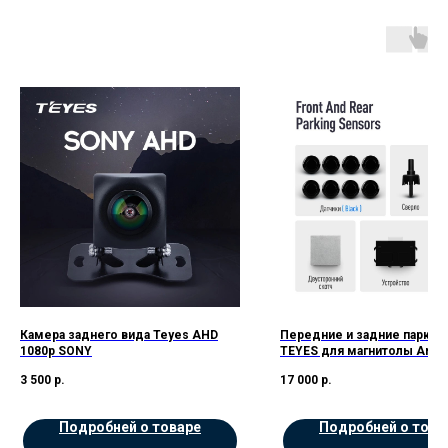
Камера заднего вида Teyes AHD
Передние и задние парктр
1080p SONY
TEYES для магнитолы Andro
цв.Черные
3 500
р.
17 000
р.
Подробней о товаре
Подробней о това