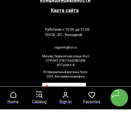
конфиденциальности
Карта сайта
Работаем с 10:00 до 21:00
ПН-СБ , ВС - Выходной
vagcentr@list.ru
Москва, Перекопская улица 34к3
ОГРНИП: 318774600081038
ИП Гусев К.В
© Официальный магазин Teyes
2026. Все права защищены
Home
Home
Catalog
Catalog
Sign In
Sign In
Favorites
Favorites
Cart
Cart