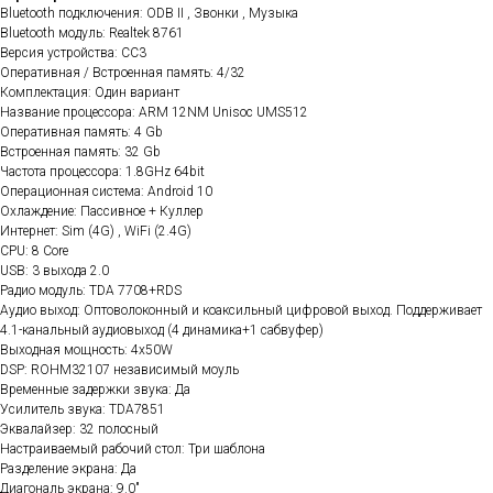
Bluetooth подключения: ODB II , Звонки , Музыка
Bluetooth модуль: Realtek 8761
Версия устройства: CC3
Оперативная / Встроенная память: 4/32
Комплектация: Один вариант
Название процессора: ARM 12NM Unisoc UMS512
Оперативная память: 4 Gb
Встроенная память: 32 Gb
Частота процессора: 1.8GHz 64bit
Операционная система: Android 10
Охлаждение: Пассивное + Куллер
Интернет: Sim (4G) , WiFi (2.4G)
CPU: 8 Core
USB: 3 выхода 2.0
Радио модуль: TDA 7708+RDS
Аудио выход: Оптоволоконный и коаксильный цифровой выход. Поддерживает
4.1-канальный аудиовыход (4 динамика+1 сабвуфер)
Выходная мощность: 4x50W
DSP: ROHM32107 независимый моуль
Временные задержки звука: Да
Усилитель звука: TDA7851
Эквалайзер: 32 полосный
Настраиваемый рабочий стол: Три шаблона
Разделение экрана: Да
Диагональ экрана: 9.0"