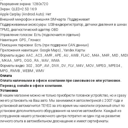
Разрешение экрана: 1280x720
Экран: QLED+2.5D 16:9
Apple Carplay (Android Auto): Нет
Внешний микрофон и внешняя SIM-карта: Поддерживает
Поддерживаемые аксессуары: USB-видеорегистратор, датчики давления в шинах
TPMS, диагностический адаптер OBD
Управление голосом: Есть (подключается отдельно)
Навигация: GPS , Глонасс
Помощник парковки: Есть (при поддержки CAN данных)
Приложения навигации: Google Maps) , Yandex.Карты
Форматы аудио: AAC , AC3 , AMR , APE , AU , AWB , FLAC , M4A , M4R , MID , MIDI
, MKAA , MP3 , OGG , RA , WAV , WMA
Форматы видео: 3G2 , 3GP , AVI , DIVX , DV , FLV , M4V , MOV , MPEG , MPEG4 ,
MPG , RMVB , WEBM , WMV
Оплата
Оплата наличными в офисе компании при самовывозе или установке.
Перевод онлайн в офисе компании.
Установка
В нашем магазине можно не только приобрести головное устройство, но и сразу
же его установить на Ваш авто. Мы занимаемся автоэлектрикой с 2007 года и
установкой автомагнитол TEYES за это время мы накопили огромный опыт по
установке дополнительного оборудования на многие автомобили. Каждый из
сотрудников нашего установочного центра потратил не один год на развитие
личного опыта в автомобильном дооснащение и имеют сертификаты.