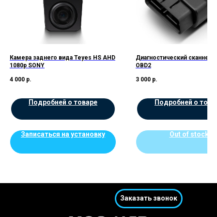
Камера заднего вида Teyes HS AHD
Диагностический сканнер 
1080p SONY
OBD2
4 000
р.
3 000
р.
Подробней о товаре
Подробней о това
Записаться на установку
Out of stock
Заказать звонок