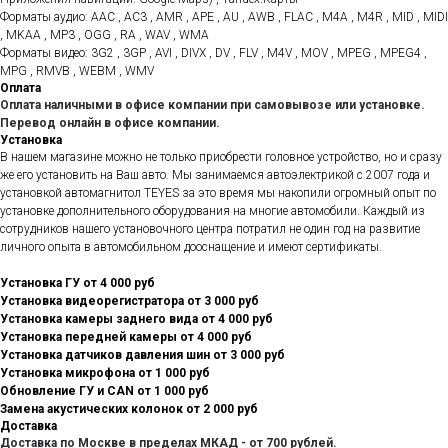
Форматы аудио: AAC , AC3 , AMR , APE , AU , AWB , FLAC , M4A , M4R , MID , MIDI
, MKAA , MP3 , OGG , RA , WAV , WMA
Форматы видео: 3G2 , 3GP , AVI , DIVX , DV , FLV , M4V , MOV , MPEG , MPEG4 ,
MPG , RMVB , WEBM , WMV
Оплата
Оплата наличными в офисе компании при самовывозе или установке.
Перевод онлайн в офисе компании.
Установка
В нашем магазине можно не только приобрести головное устройство, но и сразу
же его установить на Ваш авто. Мы занимаемся автоэлектрикой с 2007 года и
установкой автомагнитол TEYES за это время мы накопили огромный опыт по
установке дополнительного оборудования на многие автомобили. Каждый из
сотрудников нашего установочного центра потратил не один год на развитие
личного опыта в автомобильном дооснащение и имеют сертификаты.
Установка ГУ от 4 000 руб
Установка видеорегистратора от 3 000 руб
Установка камеры заднего вида от 4 000 руб
Установка передней камеры от 4 000 руб
Установка датчиков давления шин от 3 000 руб
Установка микрофона от 1 000 руб
Обновление ГУ и CAN от 1 000 руб
Замена акустических колонок от 2 000 руб
Доставка
Доставка по Москве в пределах МКАД - от 700 рублей.