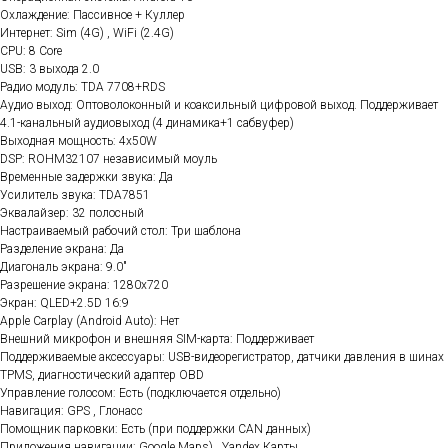
Охлаждение: Пассивное + Куллер
Интернет: Sim (4G) , WiFi (2.4G)
CPU: 8 Core
USB: 3 выхода 2.0
Радио модуль: TDA 7708+RDS
Аудио выход: Оптоволоконный и коаксильный цифровой выход. Поддерживает
4.1-канальный аудиовыход (4 динамика+1 сабвуфер)
Выходная мощность: 4x50W
DSP: ROHM32107 независимый моуль
Временные задержки звука: Да
Усилитель звука: TDA7851
Эквалайзер: 32 полосный
Настраиваемый рабочий стол: Три шаблона
Разделение экрана: Да
Диагональ экрана: 9.0"
Разрешение экрана: 1280x720
Экран: QLED+2.5D 16:9
Apple Carplay (Android Auto): Нет
Внешний микрофон и внешняя SIM-карта: Поддерживает
Поддерживаемые аксессуары: USB-видеорегистратор, датчики давления в шинах
TPMS, диагностический адаптер OBD
Управление голосом: Есть (подключается отдельно)
Навигация: GPS , Глонасс
Помощник парковки: Есть (при поддержки CAN данных)
Приложения навигации: Google Maps) , Yandex.Карты