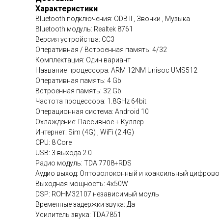
Характеристики
Bluetooth подключения: ODB II , Звонки , Музыка
Bluetooth модуль: Realtek 8761
Версия устройства: CC3
Оперативная / Встроенная память: 4/32
Комплектация: Один вариант
Название процессора: ARM 12NM Unisoc UMS512
Оперативная память: 4 Gb
Встроенная память: 32 Gb
Частота процессора: 1.8GHz 64bit
Операционная система: Android 10
Охлаждение: Пассивное + Куллер
Интернет: Sim (4G) , WiFi (2.4G)
CPU: 8 Core
USB: 3 выхода 2.0
Радио модуль: TDA 7708+RDS
Аудио выход: Оптоволоконный и коаксильный цифровой
Выходная мощность: 4x50W
DSP: ROHM32107 независимый моуль
Временные задержки звука: Да
Усилитель звука: TDA7851