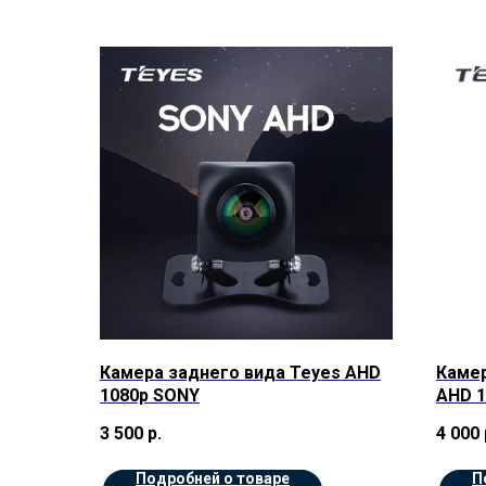
Камера заднего вида Teyes AHD
Камер
1080p SONY
AHD 
3 500
р.
4 000
Подробней о товаре
П