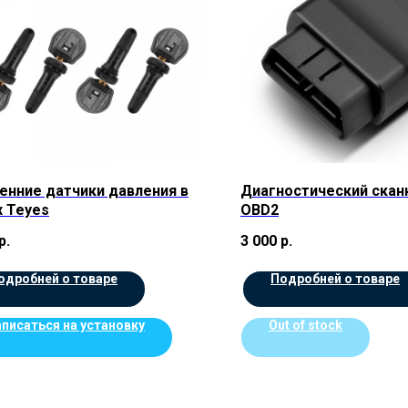
енние датчики давления в
Диагностический скан
 Teyes
OBD2
р.
3 000
р.
одробней о товаре
Подробней о товаре
аписаться на установку
Out of stock