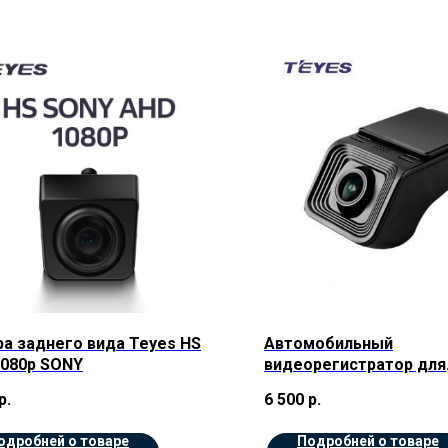
а заднего вида Teyes HS
Автомобильный
1080p SONY
видеорегистратор для
магнитолы Teyes X5
р.
6 500
р.
одробней о товаре
Подробней о товаре