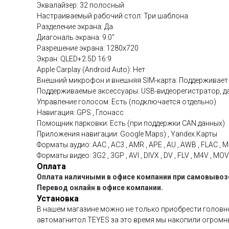
Эквалайзер: 32 полосный
Настраиваемый рабочий стол: Три шаблона
Разделение экрана: Да
Диагональ экрана: 9.0"
Разрешение экрана: 1280x720
Экран: QLED+2.5D 16:9
Apple Carplay (Android Auto): Нет
Внешний микрофон и внешняя SIM-карта: Поддерживает
Поддерживаемые аксессуары: USB-видеорегистратор, да
Управление голосом: Есть (подключается отдельно)
Навигация: GPS , Глонасс
Помощник парковки: Есть (при поддержки CAN данных)
Приложения навигации: Google Maps) , Yandex.Карты
Форматы аудио: AAC , AC3 , AMR , APE , AU , AWB , FLAC , M
Форматы видео: 3G2 , 3GP , AVI , DIVX , DV , FLV , M4V , 
Оплата
Оплата наличными в офисе компании при самовывозе
Перевод онлайн в офисе компании.
Установка
В нашем магазине можно не только приобрести головное
автомагнитол TEYES за это время мы накопили огромн