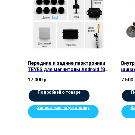
Передние и задние парктроники
Внутр
TEYES для магнитолы Android (8
шинах
шт) цв.Черные
17 000
р.
7 500
Подробней о товаре
П
Записаться на установку
З