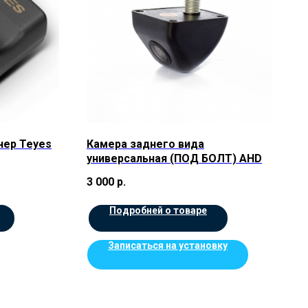
нер Teyes
Камера заднего вида
универсальная (ПОД БОЛТ) AHD
3 000
р.
Подробней о товаре
Записаться на установку