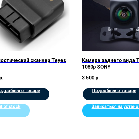
остический сканнер Teyes
Камера заднего вида 
1080p SONY
р.
3 500
р.
одробней о товаре
Подробней о товаре
t of stock
Записаться на устано