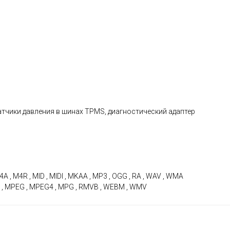
тчики давления в шинах TPMS, диагностический адаптер
4A , M4R , MID , MIDI , MKAA , MP3 , OGG , RA , WAV , WMA
MOV , MPEG , MPEG4 , MPG , RMVB , WEBM , WMV