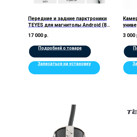
Передние и задние парктроники
Камер
TEYES для магнитолы Android (8
униве
шт) цв.Черные
17 000
р.
3 000
Подробней о товаре
П
Записаться на установку
З