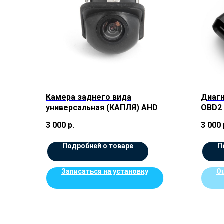
Камера заднего вида
Диагн
универсальная (КАПЛЯ) AHD
OBD2
3 000
р.
3 000
Подробней о товаре
П
Записаться на установку
Ou