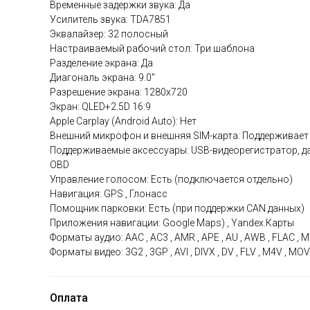
Временные задержки звука: Да
Усилитель звука: TDA7851
Эквалайзер: 32 полосный
Настраиваемый рабочий стол: Три шаблона
Разделение экрана: Да
Диагональ экрана: 9.0"
Разрешение экрана: 1280x720
Экран: QLED+2.5D 16:9
Apple Carplay (Android Auto): Нет
Внешний микрофон и внешняя SIM-карта: Поддерживает
Поддерживаемые аксессуары: USB-видеорегистратор, да
OBD
Управление голосом: Есть (подключается отдельно)
Навигация: GPS , Глонасс
Помощник парковки: Есть (при поддержки CAN данных)
Приложения навигации: Google Maps) , Yandex.Карты
Форматы аудио: AAC , AC3 , AMR , APE , AU , AWB , FLAC , M
Форматы видео: 3G2 , 3GP , AVI , DIVX , DV , FLV , M4V , 
Оплата