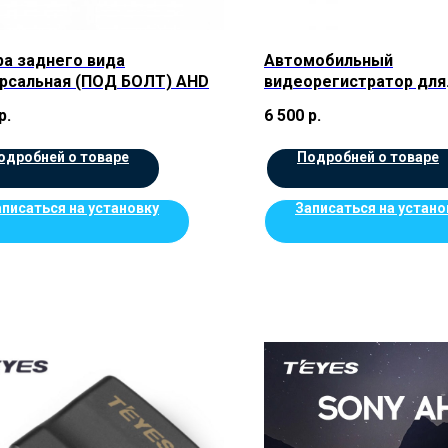
а заднего вида
Автомобильный
рсальная (ПОД БОЛТ) AHD
видеорегистратор для
магнитолы Teyes X5
р.
6 500
р.
одробней о товаре
Подробней о товаре
аписаться на установку
Записаться на устано