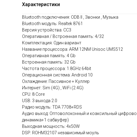
Характеристики
Bluetooth подключения: ODB II , Звонки , Музыка
Bluetooth модуль: Realtek 8761
Версия устройства: CC3
Оперативная / Встроенная память: 4/32
Комплектация: Один вариант
Название процессора: ARM 12NM Unisoc UMS512
Оперативная память: 4 Gb
Встроенная память: 32 Gb
Частота процессора: 1.8GHz 64bit
Операционная система: Android 10
Охлаждение: Пассивное + Куллер
Интернет: Sim (4G) , WiFi (2.4G)
CPU: 8 Core
USB: 3 выхода 2.0
Радио модуль: TDA 7708+RDS
Аудио выход: Оптоволоконный и коаксильный цифровой
динамика+1 сабвуфер)
Выходная мощность: 4x50W
DSP: ROHM32107 независимый моуль