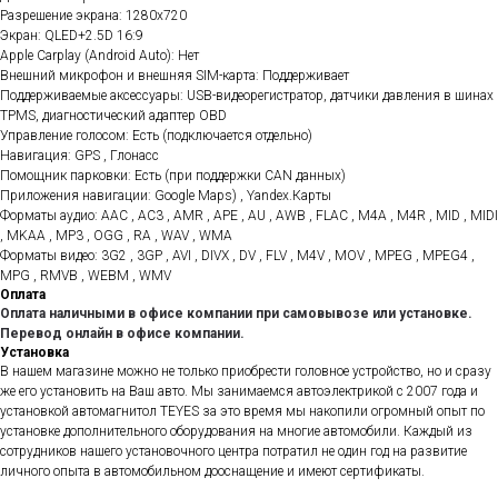
Разрешение экрана: 1280x720
Экран: QLED+2.5D 16:9
Apple Carplay (Android Auto): Нет
Внешний микрофон и внешняя SIM-карта: Поддерживает
Поддерживаемые аксессуары: USB-видеорегистратор, датчики давления в шинах
TPMS, диагностический адаптер OBD
Управление голосом: Есть (подключается отдельно)
Навигация: GPS , Глонасс
Помощник парковки: Есть (при поддержки CAN данных)
Приложения навигации: Google Maps) , Yandex.Карты
Форматы аудио: AAC , AC3 , AMR , APE , AU , AWB , FLAC , M4A , M4R , MID , MIDI
, MKAA , MP3 , OGG , RA , WAV , WMA
Форматы видео: 3G2 , 3GP , AVI , DIVX , DV , FLV , M4V , MOV , MPEG , MPEG4 ,
MPG , RMVB , WEBM , WMV
Оплата
Оплата наличными в офисе компании при самовывозе или установке.
Перевод онлайн в офисе компании.
Установка
В нашем магазине можно не только приобрести головное устройство, но и сразу
же его установить на Ваш авто. Мы занимаемся автоэлектрикой с 2007 года и
установкой автомагнитол TEYES за это время мы накопили огромный опыт по
установке дополнительного оборудования на многие автомобили. Каждый из
сотрудников нашего установочного центра потратил не один год на развитие
личного опыта в автомобильном дооснащение и имеют сертификаты.