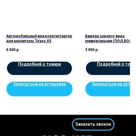
Автомобильный видеорегистратор
Камера заднего вида
для магнитолы Teyes X5
универсальная (ПОД БОЛТ)
6 500
р.
3 000
р.
Подробней о товаре
Подробней о това
Записаться на установку
Записаться на устан
Заказать звонок