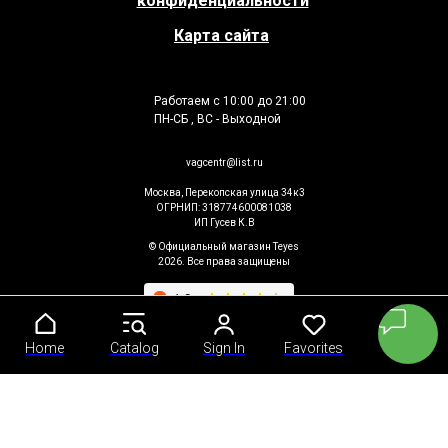
конфиденциальности
Карта сайта
Работаем с 10:00 до 21:00
ПН-СБ , ВС - Выходной
vagcentr@list.ru
Москва, Перекопская улица 34к3
ОГРНИП: 318774600081038
ИП Гусев К.В
© Официальный магазин Teyes
2026. Все права защищены
Home
Home
Catalog
Catalog
Sign In
Sign In
Favorites
Favorites
Cart
Cart