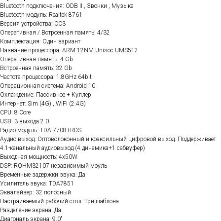
Bluetooth подключения: ODB II , Звонки , Музыка
Bluetooth модуль: Realtek 8761
Версия устройства: CC3
Оперативная / Встроенная память: 4/32
Комплектация: Один вариант
Название процессора: ARM 12NM Unisoc UMS512
Оперативная память: 4 Gb
Встроенная память: 32 Gb
Частота процессора: 1.8GHz 64bit
Операционная система: Android 10
Охлаждение: Пассивное + Куллер
Интернет: Sim (4G) , WiFi (2.4G)
CPU: 8 Core
USB: 3 выхода 2.0
Радио модуль: TDA 7708+RDS
Аудио выход: Оптоволоконный и коаксильный цифровой выход. Поддерживает
4.1-канальный аудиовыход (4 динамика+1 сабвуфер)
Выходная мощность: 4x50W
DSP: ROHM32107 независимый моуль
Временные задержки звука: Да
Усилитель звука: TDA7851
Эквалайзер: 32 полосный
Настраиваемый рабочий стол: Три шаблона
Разделение экрана: Да
Диагональ экрана: 9.0"