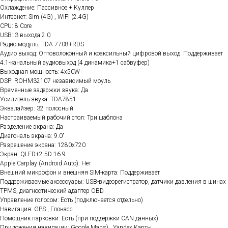
Охлаждение: Пассивное + Куллер
Интернет: Sim (4G) , WiFi (2.4G)
CPU: 8 Core
USB: 3 выхода 2.0
Радио модуль: TDA 7708+RDS
Аудио выход: Оптоволоконный и коаксильный цифровой выход. Поддерживает
4.1-канальный аудиовыход (4 динамика+1 сабвуфер)
Выходная мощность: 4x50W
DSP: ROHM32107 независимый моуль
Временные задержки звука: Да
Усилитель звука: TDA7851
Эквалайзер: 32 полосный
Настраиваемый рабочий стол: Три шаблона
Разделение экрана: Да
Диагональ экрана: 9.0"
Разрешение экрана: 1280x720
Экран: QLED+2.5D 16:9
Apple Carplay (Android Auto): Нет
Внешний микрофон и внешняя SIM-карта: Поддерживает
Поддерживаемые аксессуары: USB-видеорегистратор, датчики давления в шинах
TPMS, диагностический адаптер OBD
Управление голосом: Есть (подключается отдельно)
Навигация: GPS , Глонасс
Помощник парковки: Есть (при поддержки CAN данных)
Приложения навигации: Google Maps) , Yandex.Карты