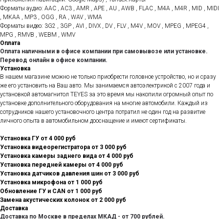
Форматы аудио: AAC , AC3 , AMR , APE , AU , AWB , FLAC , M4A , M4R , MID , MIDI
, MKAA , MP3 , OGG , RA , WAV , WMA
Форматы видео: 3G2 , 3GP , AVI , DIVX , DV , FLV , M4V , MOV , MPEG , MPEG4 ,
MPG , RMVB , WEBM , WMV
Оплата
Оплата наличными в офисе компании при самовывозе или установке.
Перевод онлайн в офисе компании.
Установка
В нашем магазине можно не только приобрести головное устройство, но и сразу
же его установить на Ваш авто. Мы занимаемся автоэлектрикой с 2007 года и
установкой автомагнитол TEYES за это время мы накопили огромный опыт по
установке дополнительного оборудования на многие автомобили. Каждый из
сотрудников нашего установочного центра потратил не один год на развитие
личного опыта в автомобильном дооснащение и имеют сертификаты.
Установка ГУ от 4 000 руб
Установка видеорегистратора от 3 000 руб
Установка камеры заднего вида от 4 000 руб
Установка передней камеры от 4 000 руб
Установка датчиков давления шин от 3 000 руб
Установка микрофона от 1 000 руб
Обновление ГУ и CAN от 1 000 руб
Замена акустических колонок от 2 000 руб
Доставка
Доставка по Москве в пределах МКАД - от 700 рублей.