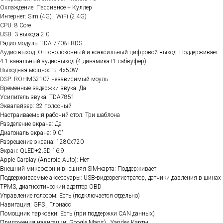
Охлаждение: Пассивное + Куллер
Интернет: Sim (4G) , WiFi (2.4G)
CPU: 8 Core
USB: 3 выхода 2.0
Радио модуль: TDA 7708+RDS
Аудио выход: Оптоволоконный и коаксильный цифровой выход. Поддерживает
4.1-канальный аудиовыход (4 динамика+1 сабвуфер)
Выходная мощность: 4x50W
DSP: ROHM32107 независимый моуль
Временные задержки звука: Да
Усилитель звука: TDA7851
Эквалайзер: 32 полосный
Настраиваемый рабочий стол: Три шаблона
Разделение экрана: Да
Диагональ экрана: 9.0"
Разрешение экрана: 1280x720
Экран: QLED+2.5D 16:9
Apple Carplay (Android Auto): Нет
Внешний микрофон и внешняя SIM-карта: Поддерживает
Поддерживаемые аксессуары: USB-видеорегистратор, датчики давления в шинах
TPMS, диагностический адаптер OBD
Управление голосом: Есть (подключается отдельно)
Навигация: GPS , Глонасс
Помощник парковки: Есть (при поддержки CAN данных)
Приложения навигации: Google Maps) , Yandex.Карты