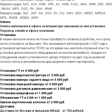
Форматы аудио: AAC , AC3 , AMR , APE , AU , AWB , FLAC , M4A , M4R , MID , MIDI
, MKAA , MP3 , OGG , RA , WAV , WMA
Форматы видео: 3G2 , 3GP , AVI , DIVX , DV , FLV , M4V , MOV , MPEG , MPEG4 ,
MPG , RMVB , WEBM , WMV
Оплата
Оплата наличными в офисе компании при самовывозе или установке.
Перевод онлайн в офисе компании.
Установка
В нашем магазине можно не только приобрести головное устройство, но и сразу
же его установить на Ваш авто. Мы занимаемся автоэлектрикой с 2007 года и
установкой автомагнитол TEYES за это время мы накопили огромный опыт по
установке дополнительного оборудования на многие автомобили. Каждый из
сотрудников нашего установочного центра потратил не один год на развитие
личного опыта в автомобильном дооснащение и имеют сертификаты.
Установка ГУ от 4 000 руб
Установка видеорегистратора от 3 000 руб
Установка камеры заднего вида от 4 000 руб
Установка передней камеры от 4 000 руб
Установка датчиков давления шин от 3 000 руб
Установка микрофона от 1 000 руб
Обновление ГУ и CAN от 1 000 руб
Замена акустических колонок от 2 000 руб
Доставка
Доставка по Москве в пределах МКАД - от 700 рублей.