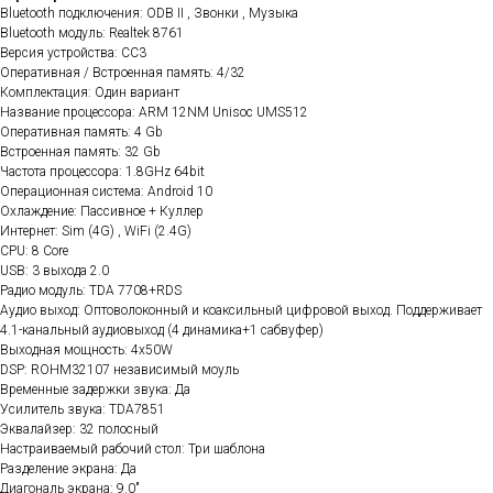
Bluetooth подключения: ODB II , Звонки , Музыка
Bluetooth модуль: Realtek 8761
Версия устройства: CC3
Оперативная / Встроенная память: 4/32
Комплектация: Один вариант
Название процессора: ARM 12NM Unisoc UMS512
Оперативная память: 4 Gb
Встроенная память: 32 Gb
Частота процессора: 1.8GHz 64bit
Операционная система: Android 10
Охлаждение: Пассивное + Куллер
Интернет: Sim (4G) , WiFi (2.4G)
CPU: 8 Core
USB: 3 выхода 2.0
Радио модуль: TDA 7708+RDS
Аудио выход: Оптоволоконный и коаксильный цифровой выход. Поддерживает
4.1-канальный аудиовыход (4 динамика+1 сабвуфер)
Выходная мощность: 4x50W
DSP: ROHM32107 независимый моуль
Временные задержки звука: Да
Усилитель звука: TDA7851
Эквалайзер: 32 полосный
Настраиваемый рабочий стол: Три шаблона
Разделение экрана: Да
Диагональ экрана: 9.0"