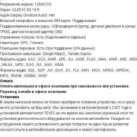
Разрешение экрана: 1280x720
Экран: QLED+2.5D 16:9
Apple Carplay (Android Auto): Нет
Внешний микрофон и внешняя SIM-карта: Поддерживает
Поддерживаемые аксессуары: USB-видеорегистратор, датчики давления в шинах
TPMS, диагностический адаптер OBD
Управление голосом: Есть (подключается отдельно)
Навигация: GPS , Глонасс
Помощник парковки: Есть (при поддержки CAN данных)
Приложения навигации: Google Maps) , Yandex.Карты
Форматы аудио: AAC , AC3 , AMR , APE , AU , AWB , FLAC , M4A , M4R , MID , MIDI
, MKAA , MP3 , OGG , RA , WAV , WMA
Форматы видео: 3G2 , 3GP , AVI , DIVX , DV , FLV , M4V , MOV , MPEG , MPEG4 ,
MPG , RMVB , WEBM , WMV
Оплата
Оплата наличными в офисе компании при самовывозе или установке.
Перевод онлайн в офисе компании.
Установка
В нашем магазине можно не только приобрести головное устройство, но и сразу
же его установить на Ваш авто. Мы занимаемся автоэлектрикой с 2007 года и
установкой автомагнитол TEYES за это время мы накопили огромный опыт по
установке дополнительного оборудования на многие автомобили. Каждый из
сотрудников нашего установочного центра потратил не один год на развитие
личного опыта в автомобильном дооснащение и имеют сертификаты.