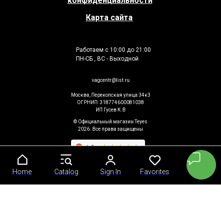
конфиденциальности
Карта сайта
Работаем с 10:00 до 21:00
ПН-СБ , ВС - Выходной
vagcentr@list.ru
Москва, Перекопская улица 34к3
ОГРНИП: 318774600081038
ИП Гусев К.В
© Официальный магазин Teyes
2026. Все права защищены
Home
Home
Catalog
Catalog
Sign In
Sign In
Favorites
Favorites
Cart
Cart