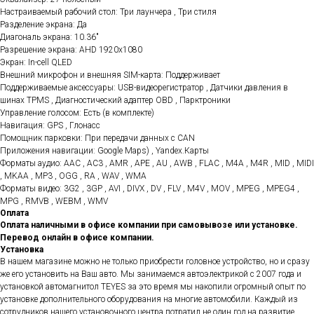
Настраиваемый рабочий стол: Три лаунчера , Три стиля
Разделение экрана: Да
Диагональ экрана: 10.36"
Разрешение экрана: AHD 1920x1080
Экран: In-cell QLED
Внешний микрофон и внешняя SIM-карта: Поддерживает
Поддерживаемые аксессуары: USB-видеорегистратор , Датчики давления в
шинах TPMS , Диагностический адаптер OBD , Парктроники
Управление голосом: Есть (в комплекте)
Навигация: GPS , Глонасс
Помощник парковки: При передачи данных с CAN
Приложения навигации: Google Maps) , Yandex.Карты
Форматы аудио: AAC , AC3 , AMR , APE , AU , AWB , FLAC , M4A , M4R , MID , MIDI
, MKAA , MP3 , OGG , RA , WAV , WMA
Форматы видео: 3G2 , 3GP , AVI , DIVX , DV , FLV , M4V , MOV , MPEG , MPEG4 ,
MPG , RMVB , WEBM , WMV
Оплата
Оплата наличными в офисе компании при самовывозе или установке.
Перевод онлайн в офисе компании.
Установка
В нашем магазине можно не только приобрести головное устройство, но и сразу
же его установить на Ваш авто. Мы занимаемся автоэлектрикой с 2007 года и
установкой автомагнитол TEYES за это время мы накопили огромный опыт по
установке дополнительного оборудования на многие автомобили. Каждый из
сотрудников нашего установочного центра потратил не один год на развитие