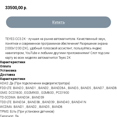
33500,00
р.
Купить
TEYES CC3 2K - лучшая на рынке автомагнитола. Качественный звук,
понятное и современное программное обеспечение! Разрешение экрана
2000х1200 (2K), удобный голосовой ассистент, пользуйтесь яндекс
навигатором, YouTube и любыми другими приложениями! Слот под сим
карту во всех моделях автомагнитол Teyes 2K
Характеристики
Оплата
Установка
Доставка
Характеристики
ADAS: Да (При подключении видеорегистратора)
FDD-LTE: BAN20 , BAND1 , BAND2 , BAND28A , BAND3 , BAND5 , BAND7 , BAND8
GMS: DCS1800 , EGSM900 , GSM800 , PCS1900
TD-SCDMA: BAND34 , BAND39
TDD-LTE: BAND34 , BAND38 , BAND39 , BAND40 , BAND41N
WCDMA: BAND1 , BAND2 , BAND5 , BAND8
TPMS: Есть (При установки датчиков)
Гироскоп: Да