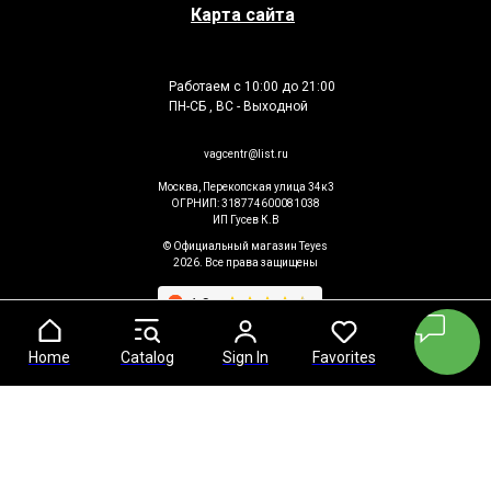
Карта сайта
Работаем с 10:00 до 21:00
ПН-СБ , ВС - Выходной
vagcentr@list.ru
Москва, Перекопская улица 34к3
ОГРНИП: 318774600081038
ИП Гусев К.В
© Официальный магазин Teyes
2026. Все права защищены
Home
Home
Catalog
Catalog
Sign In
Sign In
Favorites
Favorites
Cart
Cart