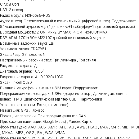
CPU: 8 Core
USB: 3 выхода
Радио модуль: NXP6686+RDS
Аудио выход: Оптоволоконный и коаксильный цифровой выход. Поддерживает
5.1-канальный аудиовыход (4 динамика+1 сабвуфер+1 центральный динамик)
Выходная мощность: 2 Ом - 4x72 Вт МАХ , 4 Ом - 4x40 Вт МАХ
DSP: ADAU1701+ROHM32107 двойной независимый модуль
Временные задержки звука: Да
Усилитель звука: TDA7851
Эквалайзер: 27 полосный
Настраиваемый рабочий стол: Три лаунчера , Три стиля
Разделение экрана: Да
Диагональ экрана: 10.36"
Разрешение экрана: AHD 1920x1080
Экран: In-cell QLED
Внешний микрофон и внешняя SIM-карта: Поддерживает
Поддерживаемые аксессуары: USB-видеорегистратор , Датчики давления в
шинах TPMS , Диагностический адаптер OBD , Парктроники
Управление голосом: Есть (в комплекте)
Навигация: GPS , Глонасс
Помощник парковки: При передачи данных с CAN
Приложения навигации: Google Maps) , Yandex.Карты
Форматы аудио: AAC , AC3 , AMR , APE , AU , AWB , FLAC , M4A , M4R , MID , MIDI
, MKAA , MP3 , OGG , RA , WAV , WMA
Форматы видео: 3G2 , 3GP , AVI , DIVX , DV , FLV , M4V , MOV , MPEG , MPEG4 ,