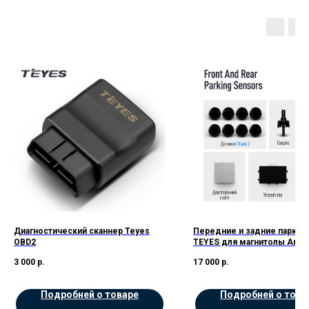
Диагностический сканнер Teyes
Передние и задние парктр
OBD2
TEYES для магнитолы Andro
цв.Черные
3 000
р.
17 000
р.
Подробней о товаре
Подробней о това