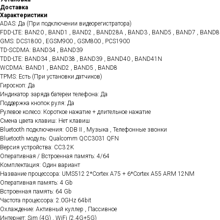
Доставка
Характеристики
ADAS: Да (При подключении видеорегистратора)
FDD-LTE: BAN20 , BAND1 , BAND2 , BAND28A , BAND3 , BAND5 , BAND7 , BAND8
GMS: DCS1800 , EGSM900 , GSM800 , PCS1900
TD-SCDMA: BAND34 , BAND39
TDD-LTE: BAND34 , BAND38 , BAND39 , BAND40 , BAND41N
WCDMA: BAND1 , BAND2 , BAND5 , BAND8
TPMS: Есть (При установки датчиков)
Гироскоп: Да
Индикатор заряда батереи телефона: Да
Поддержка кнопок руля: Да
Рулевое колесо: Короткое нажатие + длительное нажатие
Смена цвета клавиш: Нет клавиш
Bluetooth подключения: ODB II , Музыка , Телефонные звонки
Bluetooth модуль: Qualcomm QCC3031 QFN
Версия устройства: CC3 2K
Оперативная / Встроенная память: 4/64
Комплектация: Один вариант
Название процессора: UMS512 2*Cortex A75 + 6*Cortex A55 ARM 12NM
Оперативная память: 4 Gb
Встроенная память: 64 Gb
Частота процессора: 2.0GHz 64bit
Охлаждение: Активный куллер , Пассивное
Интернет: Sim (4G) , WiFi (2.4G+5G)