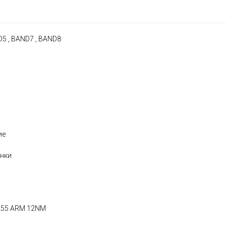
D5 , BAND7 , BAND8
ие
онки
 A55 ARM 12NM