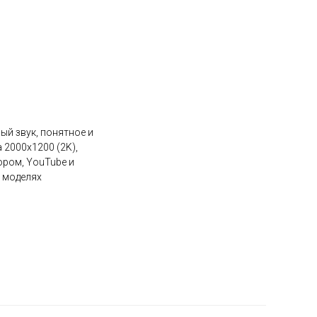
ый звук, понятное и
2000х1200 (2K),
ором, YouTube и
х моделях