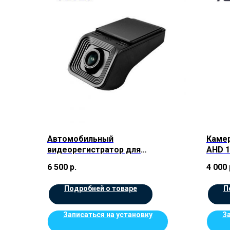
Автомобильный
Камер
видеорегистратор для
AHD 
магнитолы Teyes X5
6 500
р.
4 000
Подробней о товаре
П
Записаться на установку
З