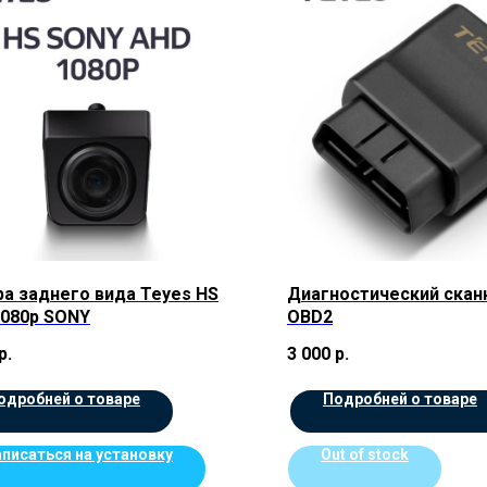
а заднего вида Teyes HS
Диагностический скан
1080p SONY
OBD2
р.
3 000
р.
одробней о товаре
Подробней о товаре
аписаться на установку
Out of stock