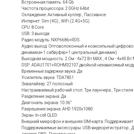
Встроенная память: 64 Gb
Частота процессора: 2.0GHz 64bit
Охлаждение: Активный куллер , Пассивное
Интернет: Sim (4G) , WiFi (2.4G+5G)
CPU: 8 Core
USB: 3 выхода
Радио модуль: NXP6686+RDS
Аудио выход: Оптоволоконный и коаксильный цифровой
динамика+1 сабвуфер+1 центральный динамик)
Выходная мощность: 2 Ом - 4x72 Вт МАХ , 4 Ом - 4x40 Вт
DSP: ADAU1701+ROHM32107 двойной независимый мод
Временные задержки звука: Да
Усилитель звука: TDA7851
Эквалайзер: 27 полосный
Настраиваемый рабочий стол: Три лаунчера , Три стиля
Разделение экрана: Да
Диагональ экрана: 10.36"
Разрешение экрана: AHD 1920x1080
Экран: In-cell QLED
Внешний микрофон и внешняя SIM-карта: Поддерживает
Поддерживаемые аксессуары: USB-видеорегистратор , Д