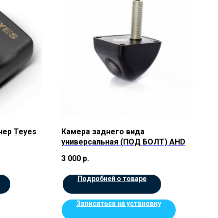
нер Teyes
Камера заднего вида
универсальная (ПОД БОЛТ) AHD
3 000
р.
Подробней о товаре
Записаться на установку