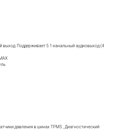
 выход. Поддерживает 5.1-канальный аудиовыход (4
 МАХ
уль
атчики давления в шинах TPMS , Диагностический