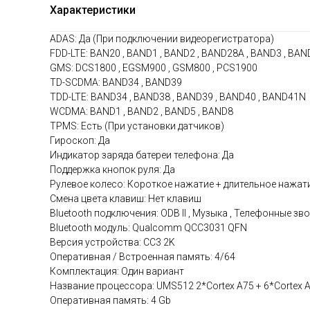
Характеристики
ADAS: Да (При подключении видеорегистратора)
FDD-LTE: BAN20 , BAND1 , BAND2 , BAND28A , BAND3 , BAN
GMS: DCS1800 , EGSM900 , GSM800 , PCS1900
TD-SCDMA: BAND34 , BAND39
TDD-LTE: BAND34 , BAND38 , BAND39 , BAND40 , BAND41N
WCDMA: BAND1 , BAND2 , BAND5 , BAND8
TPMS: Есть (При установки датчиков)
Гироскоп: Да
Индикатор заряда батереи телефона: Да
Поддержка кнопок руля: Да
Рулевое колесо: Короткое нажатие + длительное нажат
Смена цвета клавиш: Нет клавиш
Bluetooth подключения: ODB II , Музыка , Телефонные зв
Bluetooth модуль: Qualcomm QCC3031 QFN
Версия устройства: CC3 2K
Оперативная / Встроенная память: 4/64
Комплектация: Один вариант
Название процессора: UMS512 2*Cortex A75 + 6*Cortex
Оперативная память: 4 Gb