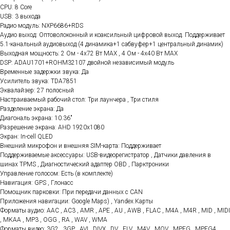
CPU: 8 Core
USB: 3 выхода
Радио модуль: NXP6686+RDS
Аудио выход: Оптоволоконный и коаксильный цифровой выход. Поддерживает
5.1-канальный аудиовыход (4 динамика+1 сабвуфер+1 центральный динамик)
Выходная мощность: 2 Ом - 4x72 Вт МАХ , 4 Ом - 4x40 Вт МАХ
DSP: ADAU1701+ROHM32107 двойной независимый модуль
Временные задержки звука: Да
Усилитель звука: TDA7851
Эквалайзер: 27 полосный
Настраиваемый рабочий стол: Три лаунчера , Три стиля
Разделение экрана: Да
Диагональ экрана: 10.36"
Разрешение экрана: AHD 1920x1080
Экран: In-cell QLED
Внешний микрофон и внешняя SIM-карта: Поддерживает
Поддерживаемые аксессуары: USB-видеорегистратор , Датчики давления в
шинах TPMS , Диагностический адаптер OBD , Парктроники
Управление голосом: Есть (в комплекте)
Навигация: GPS , Глонасс
Помощник парковки: При передачи данных с CAN
Приложения навигации: Google Maps) , Yandex.Карты
Форматы аудио: AAC , AC3 , AMR , APE , AU , AWB , FLAC , M4A , M4R , MID , MIDI
, MKAA , MP3 , OGG , RA , WAV , WMA
Форматы видео: 3G2 , 3GP , AVI , DIVX , DV , FLV , M4V , MOV , MPEG , MPEG4 ,