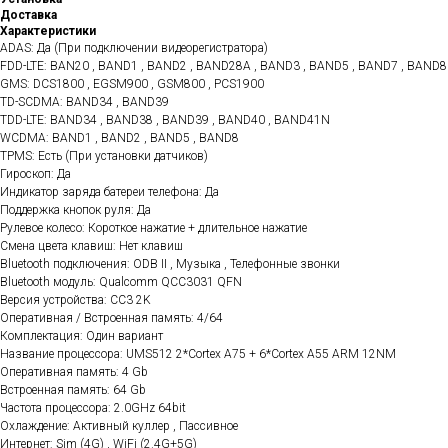
Доставка
Характеристики
ADAS: Да (При подключении видеорегистратора)
FDD-LTE: BAN20 , BAND1 , BAND2 , BAND28A , BAND3 , BAND5 , BAND7 , BAND8
GMS: DCS1800 , EGSM900 , GSM800 , PCS1900
TD-SCDMA: BAND34 , BAND39
TDD-LTE: BAND34 , BAND38 , BAND39 , BAND40 , BAND41N
WCDMA: BAND1 , BAND2 , BAND5 , BAND8
TPMS: Есть (При установки датчиков)
Гироскоп: Да
Индикатор заряда батереи телефона: Да
Поддержка кнопок руля: Да
Рулевое колесо: Короткое нажатие + длительное нажатие
Смена цвета клавиш: Нет клавиш
Bluetooth подключения: ODB II , Музыка , Телефонные звонки
Bluetooth модуль: Qualcomm QCC3031 QFN
Версия устройства: CC3 2K
Оперативная / Встроенная память: 4/64
Комплектация: Один вариант
Название процессора: UMS512 2*Cortex A75 + 6*Cortex A55 ARM 12NM
Оперативная память: 4 Gb
Встроенная память: 64 Gb
Частота процессора: 2.0GHz 64bit
Охлаждение: Активный куллер , Пассивное
Интернет: Sim (4G) , WiFi (2.4G+5G)