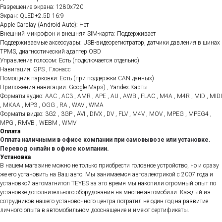
Разрешение экрана: 1280x720
Экран: QLED+2.5D 16:9
Apple Carplay (Android Auto): Нет
Внешний микрофон и внешняя SIM-карта: Поддерживает
Поддерживаемые аксессуары: USB-видеорегистратор, датчики давления в шинах
TPMS, диагностический адаптер OBD
Управление голосом: Есть (подключается отдельно)
Навигация: GPS , Глонасс
Помощник парковки: Есть (при поддержки CAN данных)
Приложения навигации: Google Maps) , Yandex.Карты
Форматы аудио: AAC , AC3 , AMR , APE , AU , AWB , FLAC , M4A , M4R , MID , MIDI
, MKAA , MP3 , OGG , RA , WAV , WMA
Форматы видео: 3G2 , 3GP , AVI , DIVX , DV , FLV , M4V , MOV , MPEG , MPEG4 ,
MPG , RMVB , WEBM , WMV
Оплата
Оплата наличными в офисе компании при самовывозе или установке.
Перевод онлайн в офисе компании.
Установка
В нашем магазине можно не только приобрести головное устройство, но и сразу
же его установить на Ваш авто. Мы занимаемся автоэлектрикой с 2007 года и
установкой автомагнитол TEYES за это время мы накопили огромный опыт по
установке дополнительного оборудования на многие автомобили. Каждый из
сотрудников нашего установочного центра потратил не один год на развитие
личного опыта в автомобильном дооснащение и имеют сертификаты.