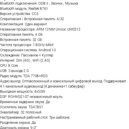
Bluetooth подключения: ODB II , Звонки , Музыка
Bluetooth модуль: Realtek 8761
Версия устройства: CC3
Оперативная / Встроенная память: 4/32
Комплектация: Один вариант
Название процессора: ARM 12NM Unisoc UMS512
Оперативная память: 4 Gb
Встроенная память: 32 Gb
Частота процессора: 1.8GHz 64bit
Операционная система: Android 10
Охлаждение: Пассивное + Куллер
Интернет: Sim (4G) , WiFi (2.4G)
CPU: 8 Core
USB: 3 выхода 2.0
Радио модуль: TDA 7708+RDS
Аудио выход: Оптоволоконный и коаксильный цифровой выход. Поддерживает
4.1-канальный аудиовыход (4 динамика+1 сабвуфер)
Выходная мощность: 4x50W
DSP: ROHM32107 независимый моуль
Временные задержки звука: Да
Усилитель звука: TDA7851
Эквалайзер: 32 полосный
Настраиваемый рабочий стол: Три шаблона
Разделение экрана: Да
Диагональ экрана: 9.0"