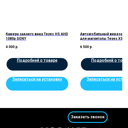
Камера заднего вида Teyes HS AHD
Автомобильный видеореги
1080p SONY
для магнитолы Teyes X5
4 000
р.
6 500
р.
Подробней о товаре
Подробней о това
Записаться на установку
Записаться на устан
Заказать звонок