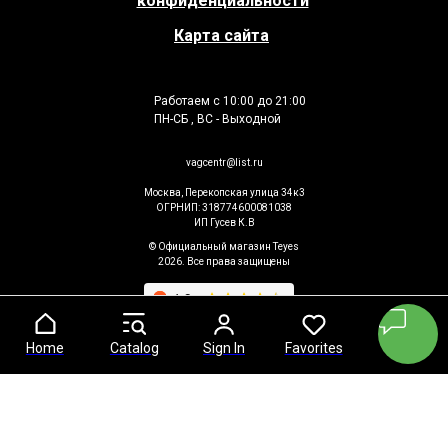
конфиденциальности
Карта сайта
Работаем с 10:00 до 21:00
ПН-СБ , ВС - Выходной
vagcentr@list.ru
Москва, Перекопская улица 34к3
ОГРНИП: 318774600081038
ИП Гусев К.В
© Официальный магазин Teyes
2026. Все права защищены
Home
Home
Catalog
Catalog
Sign In
Sign In
Favorites
Favorites
Cart
Cart