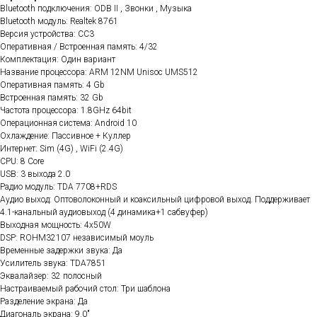
Bluetooth подключения: ODB II , Звонки , Музыка
Bluetooth модуль: Realtek 8761
Версия устройства: CC3
Оперативная / Встроенная память: 4/32
Комплектация: Один вариант
Название процессора: ARM 12NM Unisoc UMS512
Оперативная память: 4 Gb
Встроенная память: 32 Gb
Частота процессора: 1.8GHz 64bit
Операционная система: Android 10
Охлаждение: Пассивное + Куллер
Интернет: Sim (4G) , WiFi (2.4G)
CPU: 8 Core
USB: 3 выхода 2.0
Радио модуль: TDA 7708+RDS
Аудио выход: Оптоволоконный и коаксильный цифровой выход. Поддерживает
4.1-канальный аудиовыход (4 динамика+1 сабвуфер)
Выходная мощность: 4x50W
DSP: ROHM32107 независимый моуль
Временные задержки звука: Да
Усилитель звука: TDA7851
Эквалайзер: 32 полосный
Настраиваемый рабочий стол: Три шаблона
Разделение экрана: Да
Диагональ экрана: 9.0"