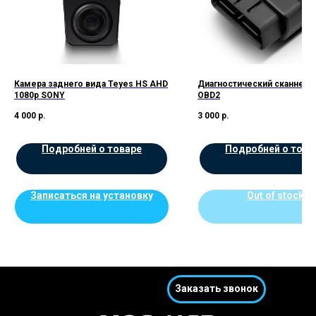
Камера заднего вида Teyes HS AHD
Диагностический сканнер 
1080p SONY
OBD2
4 000
р.
3 000
р.
Подробней о товаре
Подробней о това
Записаться на установку
Out of stock
Заказать звонок