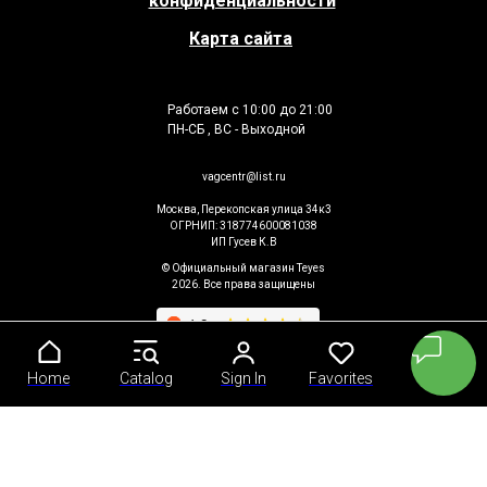
конфиденциальности
Карта сайта
Работаем с 10:00 до 21:00
ПН-СБ , ВС - Выходной
vagcentr@list.ru
Москва, Перекопская улица 34к3
ОГРНИП: 318774600081038
ИП Гусев К.В
© Официальный магазин Teyes
2026. Все права защищены
Home
Home
Catalog
Catalog
Sign In
Sign In
Favorites
Favorites
Cart
Cart