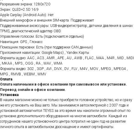
Разрешение экрана: 1280x720
Экран: QLED+2.5D 16:9
Apple Carplay (Android Auto): Нет
Внешний микрофон и внешняя SIM-карта: Поддерживает
Поддерживаемые аксессуары: USB-видеорегистратор, датчики давления в шинах
TPMS, диагностический адаптер OBD
Управление голосом: Есть (подключается отдельно)
Навигация: GPS , Глонасс
Помощник парковки: Есть (при поддержки CAN данных)
Приложения навигации: Google Maps) , Yandex.Карты
Форматы аудио: AAC , AC3 , AMR , APE , AU , AWB , FLAC , M4A , M4R , MID , MIDI
, MKAA , MP3 , OGG , RA , WAV , WMA
Форматы видео: 3G2 , 3GP , AVI , DIVX , DV , FLV , M4V , MOV , MPEG , MPEG4 ,
MPG , RMVB , WEBM , WMV
Оплата
Оплата наличными в офисе компании при самовывозе или установке.
Перевод онлайн в офисе компании.
Установка
В нашем магазине можно не только приобрести головное устройство, но и сразу
же его установить на Ваш авто. Мы занимаемся автоэлектрикой с 2007 года и
установкой автомагнитол TEYES за это время мы накопили огромный опыт по
установке дополнительного оборудования на многие автомобили. Каждый из
сотрудников нашего установочного центра потратил не один год на развитие
личного опыта в автомобильном дооснащение и имеют сертификаты.