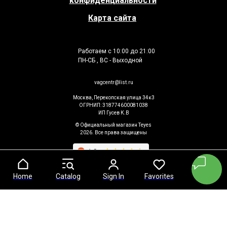
конфиденциальности
Карта сайта
Работаем с 10:00 до 21:00
ПН-СБ , ВС - Выходной
vagcentr@list.ru
Москва, Перекопская улица 34к3
ОГРНИП: 318774600081038
ИП Гусев К.В
© Официальный магазин Teyes
2026. Все права защищены
Home
Home
Catalog
Catalog
Sign In
Sign In
Favorites
Favorites
Cart
Cart