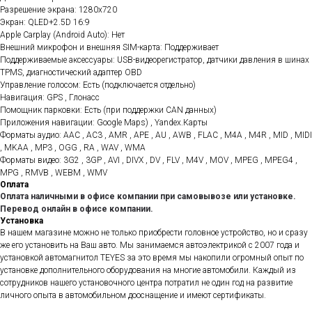
Разрешение экрана: 1280x720
Экран: QLED+2.5D 16:9
Apple Carplay (Android Auto): Нет
Внешний микрофон и внешняя SIM-карта: Поддерживает
Поддерживаемые аксессуары: USB-видеорегистратор, датчики давления в шинах
TPMS, диагностический адаптер OBD
Управление голосом: Есть (подключается отдельно)
Навигация: GPS , Глонасс
Помощник парковки: Есть (при поддержки CAN данных)
Приложения навигации: Google Maps) , Yandex.Карты
Форматы аудио: AAC , AC3 , AMR , APE , AU , AWB , FLAC , M4A , M4R , MID , MIDI
, MKAA , MP3 , OGG , RA , WAV , WMA
Форматы видео: 3G2 , 3GP , AVI , DIVX , DV , FLV , M4V , MOV , MPEG , MPEG4 ,
MPG , RMVB , WEBM , WMV
Оплата
Оплата наличными в офисе компании при самовывозе или установке.
Перевод онлайн в офисе компании.
Установка
В нашем магазине можно не только приобрести головное устройство, но и сразу
же его установить на Ваш авто. Мы занимаемся автоэлектрикой с 2007 года и
установкой автомагнитол TEYES за это время мы накопили огромный опыт по
установке дополнительного оборудования на многие автомобили. Каждый из
сотрудников нашего установочного центра потратил не один год на развитие
личного опыта в автомобильном дооснащение и имеют сертификаты.