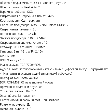
Bluetooth подключения: ODB II , Звонки , Музыка
Bluetooth модуль: Realtek 8761
Версия устройства: CC3
Оперативная / Встроенная память: 4/32
Комплектация: Один вариант
Название процессора: ARM 12NM Unisoc UMS512
Оперативная память: 4 Gb
Встроенная память: 32 Gb
Частота процессора: 1.8GHz 64bit
Операционная система: Android 10
Охлаждение: Пассивное + Куллер
Интернет: Sim (4G) , WiFi (2.4G)
CPU: 8 Core
USB: 3 выхода 2.0
Радио модуль: TDA 7708+RDS
Аудио выход: Оптоволоконный и коаксильный цифровой выход. Поддерживает
4.1-канальный аудиовыход (4 динамика+1 сабвуфер)
Выходная мощность: 4x50W
DSP: ROHM32107 независимый моуль
Временные задержки звука: Да
Усилитель звука: TDA7851
Эквалайзер: 32 полосный
Настраиваемый рабочий стол: Три шаблона
Разделение экрана: Да
Диагональ экрана: 9.0"