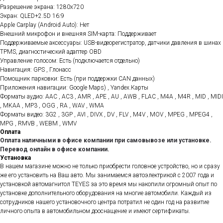
Разрешение экрана: 1280x720
Экран: QLED+2.5D 16:9
Apple Carplay (Android Auto): Нет
Внешний микрофон и внешняя SIM-карта: Поддерживает
Поддерживаемые аксессуары: USB-видеорегистратор, датчики давления в шинах
TPMS, диагностический адаптер OBD
Управление голосом: Есть (подключается отдельно)
Навигация: GPS , Глонасс
Помощник парковки: Есть (при поддержки CAN данных)
Приложения навигации: Google Maps) , Yandex.Карты
Форматы аудио: AAC , AC3 , AMR , APE , AU , AWB , FLAC , M4A , M4R , MID , MIDI
, MKAA , MP3 , OGG , RA , WAV , WMA
Форматы видео: 3G2 , 3GP , AVI , DIVX , DV , FLV , M4V , MOV , MPEG , MPEG4 ,
MPG , RMVB , WEBM , WMV
Оплата
Оплата наличными в офисе компании при самовывозе или установке.
Перевод онлайн в офисе компании.
Установка
В нашем магазине можно не только приобрести головное устройство, но и сразу
же его установить на Ваш авто. Мы занимаемся автоэлектрикой с 2007 года и
установкой автомагнитол TEYES за это время мы накопили огромный опыт по
установке дополнительного оборудования на многие автомобили. Каждый из
сотрудников нашего установочного центра потратил не один год на развитие
личного опыта в автомобильном дооснащение и имеют сертификаты.