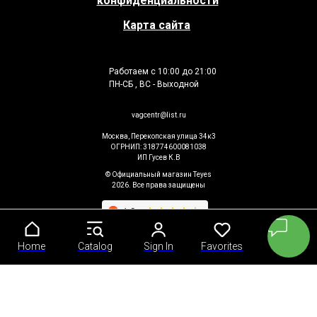
конфиденциальности
Карта сайта
Работаем с 10:00 до 21:00
ПН-СБ , ВС - Выходной
vagcentr@list.ru
Москва, Перекопская улица 34к3
ОГРНИП: 318774600081038
ИП Гусев К.В
© Официальный магазин Teyes
2026. Все права защищены
Home
Home
Catalog
Catalog
Sign In
Sign In
Favorites
Favorites
Cart
Cart