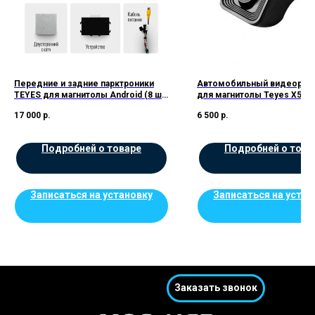
Передние и задние парктроники
Автомобильный видеореги
TEYES для магнитолы Android (8 шт)
для магнитолы Teyes X5
цв.Черные
17 000
р.
6 500
р.
Подробней о товаре
Подробней о това
Записаться на установку
Записаться на устан
Заказать звонок