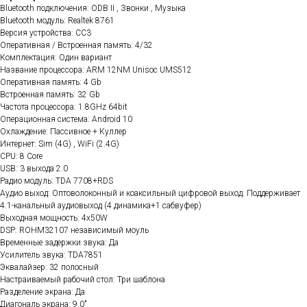
Bluetooth подключения: ODB II , Звонки , Музыка
Bluetooth модуль: Realtek 8761
Версия устройства: CC3
Оперативная / Встроенная память: 4/32
Комплектация: Один вариант
Название процессора: ARM 12NM Unisoc UMS512
Оперативная память: 4 Gb
Встроенная память: 32 Gb
Частота процессора: 1.8GHz 64bit
Операционная система: Android 10
Охлаждение: Пассивное + Куллер
Интернет: Sim (4G) , WiFi (2.4G)
CPU: 8 Core
USB: 3 выхода 2.0
Радио модуль: TDA 7708+RDS
Аудио выход: Оптоволоконный и коаксильный цифровой выход. Поддерживает
4.1-канальный аудиовыход (4 динамика+1 сабвуфер)
Выходная мощность: 4x50W
DSP: ROHM32107 независимый моуль
Временные задержки звука: Да
Усилитель звука: TDA7851
Эквалайзер: 32 полосный
Настраиваемый рабочий стол: Три шаблона
Разделение экрана: Да
Диагональ экрана: 9.0"