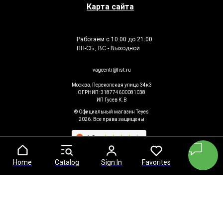
Карта сайта
Работаем с 10:00 до 21:00
ПН-СБ , ВС - Выходной
vagcentr@list.ru
Москва, Перекопская улица 34к3
ОГРНИП: 318774600081038
ИП Гусев К.В
© Официальный магазин Teyes
2026. Все права защищены
Home
Home
Catalog
Catalog
Sign In
Sign In
Favorites
Favorites
Cart
Cart