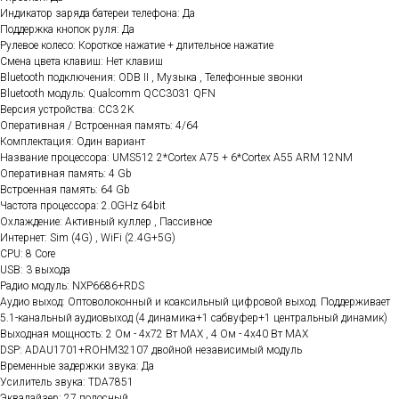
Индикатор заряда батереи телефона: Да
Поддержка кнопок руля: Да
Рулевое колесо: Короткое нажатие + длительное нажатие
Смена цвета клавиш: Нет клавиш
Bluetooth подключения: ODB II , Музыка , Телефонные звонки
Bluetooth модуль: Qualcomm QCC3031 QFN
Версия устройства: CC3 2K
Оперативная / Встроенная память: 4/64
Комплектация: Один вариант
Название процессора: UMS512 2*Cortex A75 + 6*Cortex A55 ARM 12NM
Оперативная память: 4 Gb
Встроенная память: 64 Gb
Частота процессора: 2.0GHz 64bit
Охлаждение: Активный куллер , Пассивное
Интернет: Sim (4G) , WiFi (2.4G+5G)
CPU: 8 Core
USB: 3 выхода
Радио модуль: NXP6686+RDS
Аудио выход: Оптоволоконный и коаксильный цифровой выход. Поддерживает
5.1-канальный аудиовыход (4 динамика+1 сабвуфер+1 центральный динамик)
Выходная мощность: 2 Ом - 4x72 Вт МАХ , 4 Ом - 4x40 Вт МАХ
DSP: ADAU1701+ROHM32107 двойной независимый модуль
Временные задержки звука: Да
Усилитель звука: TDA7851
Эквалайзер: 27 полосный