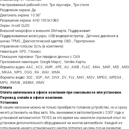
Настраиваемый рабочий стол: Три лаунчера , Три стиля
Разделение экрана: Да
Диагональ экрана: 10.36"
Разрешение экрана: AHD 1920x1080
Экран: In-cell QLED
Внешний микрофон и внешняя SIM-карта: Поддерживает
Поддерживаемые аксессуары: USB-видеорегистратор , Датчики давления в
шинах TPMS , Диагностический адаптер OBD , Парктроники
Управление голосом: Есть (в комплекте)
Навигация: GPS , Глонасс
Помощник парковки: При передачи данных с CAN
Приложения навигации: Google Maps) , Yandex.Карты
Форматы аудио: AAC , AC3 , AMR , APE , AU , AWB , FLAC , M4A , M4R , MID , MIDI
, MKAA , MP3 , OGG , RA , WAV , WMA
Форматы видео: 3G2 , 3GP , AVI , DIVX , DV , FLV , M4V , MOV , MPEG , MPEG4 ,
MPG , RMVB , WEBM , WMV
Оплата
Оплата наличными в офисе компании при самовывозе или установке.
Перевод онлайн в офисе компании.
Установка
В нашем магазине можно не только приобрести головное устройство, но и сразу
же его установить на Ваш авто. Мы занимаемся автоэлектрикой с 2007 года и
установкой автомагнитол TEYES за это время мы накопили огромный опыт по
установке дополнительного оборудования на многие автомобили. Каждый из
сотрудников нашего установочного центра потратил не один год на развитие