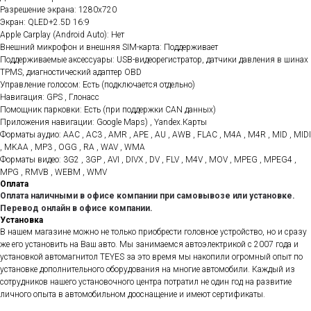
Разрешение экрана: 1280x720
Экран: QLED+2.5D 16:9
Apple Carplay (Android Auto): Нет
Внешний микрофон и внешняя SIM-карта: Поддерживает
Поддерживаемые аксессуары: USB-видеорегистратор, датчики давления в шинах
TPMS, диагностический адаптер OBD
Управление голосом: Есть (подключается отдельно)
Навигация: GPS , Глонасс
Помощник парковки: Есть (при поддержки CAN данных)
Приложения навигации: Google Maps) , Yandex.Карты
Форматы аудио: AAC , AC3 , AMR , APE , AU , AWB , FLAC , M4A , M4R , MID , MIDI
, MKAA , MP3 , OGG , RA , WAV , WMA
Форматы видео: 3G2 , 3GP , AVI , DIVX , DV , FLV , M4V , MOV , MPEG , MPEG4 ,
MPG , RMVB , WEBM , WMV
Оплата
Оплата наличными в офисе компании при самовывозе или установке.
Перевод онлайн в офисе компании.
Установка
В нашем магазине можно не только приобрести головное устройство, но и сразу
же его установить на Ваш авто. Мы занимаемся автоэлектрикой с 2007 года и
установкой автомагнитол TEYES за это время мы накопили огромный опыт по
установке дополнительного оборудования на многие автомобили. Каждый из
сотрудников нашего установочного центра потратил не один год на развитие
личного опыта в автомобильном дооснащение и имеют сертификаты.