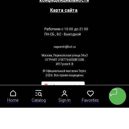
конфиденциальности
Карта сайта
Работаем с 10:00 до 21:00
ПН-СБ , ВС - Выходной
vagcentr@list.ru
Москва, Перекопская улица 34к3
ОГРНИП: 318774600081038
ИП Гусев К.В
© Официальный магазин Teyes
2026. Все права защищены
Home
Home
Catalog
Catalog
Sign In
Sign In
Favorites
Favorites
Cart
Cart