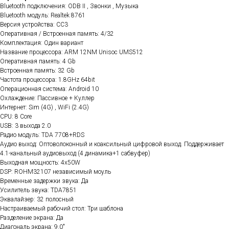
Bluetooth подключения: ODB II , Звонки , Музыка
Bluetooth модуль: Realtek 8761
Версия устройства: CC3
Оперативная / Встроенная память: 4/32
Комплектация: Один вариант
Название процессора: ARM 12NM Unisoc UMS512
Оперативная память: 4 Gb
Встроенная память: 32 Gb
Частота процессора: 1.8GHz 64bit
Операционная система: Android 10
Охлаждение: Пассивное + Куллер
Интернет: Sim (4G) , WiFi (2.4G)
CPU: 8 Core
USB: 3 выхода 2.0
Радио модуль: TDA 7708+RDS
Аудио выход: Оптоволоконный и коаксильный цифровой выход. Поддерживает
4.1-канальный аудиовыход (4 динамика+1 сабвуфер)
Выходная мощность: 4x50W
DSP: ROHM32107 независимый моуль
Временные задержки звука: Да
Усилитель звука: TDA7851
Эквалайзер: 32 полосный
Настраиваемый рабочий стол: Три шаблона
Разделение экрана: Да
Диагональ экрана: 9.0"