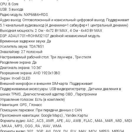
CPU: 8 Core
USB: 3 выхода
Радио модуль: NXP6686+RDS
Аудио выход: Оптоволоконный и коаксильный цифровой выход. Поддерживает
5.1-канальный аудиовыход (4 динамика+1 сабвуфер+1 центральный динамик)
Выходная мощность: 2 Ом - 4x72 Вт МАХ , 4 Ом - 4x40 Вт МАХ
DSP: ADAU1701+ROHM32107 двойной независимый модуль
Временные задержки звука: Да
Усилитель звука: TDA7851
Эквалайзер: 27 полосный
Настраиваемый рабочий стол: Три лаунчера , Три стиля
Разделение экрана: Да
Диагональ экрана: 10.36"
Разрешение экрана: AHD 1920x1080
Экран: In-cell QLED
Внешний микрофон и внешняя SIM-карта: Поддерживает
Поддерживаемые аксессуары: USB-видеорегистратор , Датчики давления в
шинах TPMS , Диагностический адаптер OBD , Парктроники
Управление голосом: Есть (в комплекте)
Навигация: GPS , Глонасс
Помощник парковки: При передачи данных с CAN
Приложения навигации: Google Maps) , Yandex.Карты
Форматы аудио: AAC , AC3 , AMR , APE , AU , AWB , FLAC , M4A , M4R , MID , MIDI
, MKAA , MP3 , OGG , RA , WAV , WMA
Форматы видео: 3G2 , 3GP , AVI , DIVX , DV , FLV , M4V , MOV , MPEG , MPEG4 ,