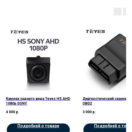
Камера заднего вида Teyes HS AHD
Диагностический сканнер 
1080p SONY
OBD2
4 000
р.
3 000
р.
Подробней о товаре
Подробней о това