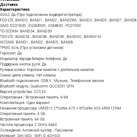
Доставка
Характеристики
ADAS: Да (При подключении видеорегистратора)
FDD-LTE: BAN20 , BAND1 , BAND2 , BAND28A , BAND3 , BAND5 , BAND7 , BAND8
GMS: DCS1800 , EGSM900 , GSM800 , PCS1900
TD-SCDMA: BAND34 , BAND39
TDD-LTE: BAND34 , BAND38 , BAND39 , BAND40 , BAND41N
WCDMA: BAND1 , BAND2 , BAND5 , BAND8
TPMS: Есть (При установки датчиков)
Гироскоп: Да
Индикатор заряда батереи телефона: Да
Поддержка кнопок руля: Да
Рулевое колесо: Короткое нажатие + длительное нажатие
Смена цвета клавиш: Нет клавиш
Bluetooth подключения: ODB II , Музыка , Телефонные звонки
Bluetooth модуль: Qualcomm QCC3031 QFN
Версия устройства: CC3 2K
Оперативная / Встроенная память: 4/64
Комплектация: Один вариант
Название процессора: UMS512 2*Cortex A75 + 6*Cortex A55 ARM 12NM
Оперативная память: 4 Gb
Встроенная память: 64 Gb
Частота процессора: 2.0GHz 64bit
Охлаждение: Активный куллер , Пассивное
Интернет: Sim (4G) , WiFi (2.4G+5G)