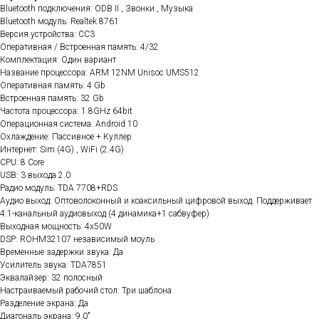
Bluetooth подключения: ODB II , Звонки , Музыка
Bluetooth модуль: Realtek 8761
Версия устройства: CC3
Оперативная / Встроенная память: 4/32
Комплектация: Один вариант
Название процессора: ARM 12NM Unisoc UMS512
Оперативная память: 4 Gb
Встроенная память: 32 Gb
Частота процессора: 1.8GHz 64bit
Операционная система: Android 10
Охлаждение: Пассивное + Куллер
Интернет: Sim (4G) , WiFi (2.4G)
CPU: 8 Core
USB: 3 выхода 2.0
Радио модуль: TDA 7708+RDS
Аудио выход: Оптоволоконный и коаксильный цифровой выход. Поддерживает
4.1-канальный аудиовыход (4 динамика+1 сабвуфер)
Выходная мощность: 4x50W
DSP: ROHM32107 независимый моуль
Временные задержки звука: Да
Усилитель звука: TDA7851
Эквалайзер: 32 полосный
Настраиваемый рабочий стол: Три шаблона
Разделение экрана: Да
Диагональ экрана: 9.0"