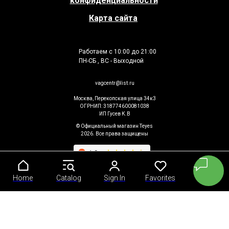
конфиденциальности
Карта сайта
Работаем с 10:00 до 21:00
ПН-СБ , ВС - Выходной
vagcentr@list.ru
Москва, Перекопская улица 34к3
ОГРНИП: 318774600081038
ИП Гусев К.В
© Официальный магазин Teyes
2026. Все права защищены
Home
Home
Catalog
Catalog
Sign In
Sign In
Favorites
Favorites
Cart
Cart