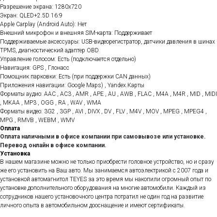
Разрешение экрана: 1280x720
Экран: QLED+2.5D 16:9
Apple Carplay (Android Auto): Нет
Внешний микрофон и внешняя SIM-карта: Поддерживает
Поддерживаемые аксессуары: USB-видеорегистратор, датчики давления в шинах
TPMS, диагностический адаптер OBD
Управление голосом: Есть (подключается отдельно)
Навигация: GPS , Глонасс
Помощник парковки: Есть (при поддержки CAN данных)
Приложения навигации: Google Maps) , Yandex.Карты
Форматы аудио: AAC , AC3 , AMR , APE , AU , AWB , FLAC , M4A , M4R , MID , MIDI
, MKAA , MP3 , OGG , RA , WAV , WMA
Форматы видео: 3G2 , 3GP , AVI , DIVX , DV , FLV , M4V , MOV , MPEG , MPEG4 ,
MPG , RMVB , WEBM , WMV
Оплата
Оплата наличными в офисе компании при самовывозе или установке.
Перевод онлайн в офисе компании.
Установка
В нашем магазине можно не только приобрести головное устройство, но и сразу
же его установить на Ваш авто. Мы занимаемся автоэлектрикой с 2007 года и
установкой автомагнитол TEYES за это время мы накопили огромный опыт по
установке дополнительного оборудования на многие автомобили. Каждый из
сотрудников нашего установочного центра потратил не один год на развитие
личного опыта в автомобильном дооснащение и имеют сертификаты.